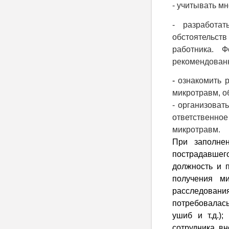
- учитывать м
- разработа
обстоятельств
работника. 
рекомендован
-
ознакомить 
микротравм, о
- организоват
ответственное
микротравм.
При заполне
пострадавшег
должность и п
получения м
расследован
потребовалась
ушиб и т.д.)
сотрудника, вн