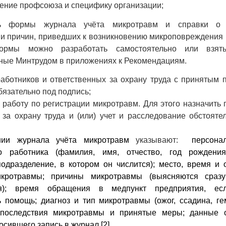
нение профсоюза и специфику организации;
ть формы журнала учёта микротравм и справки о 
 и причин, приведших к возникновению микроповреждения
Формы можно разработать самостоятельно или взят
ные Минтрудом в приложениях к Рекомендациям.
работников и ответственных за охрану труда с принятым 
бязательно под подпись;
ь работу по регистрации микротравм. Для этого назначить 
 за охрану труда и (или) учет и расследование обстояте
нии журнала учёта микротравм
указывают:
персонал
о работника (фамилия, имя, отчество, год рождени
одразделение, в котором он числится); место, время и 
икротравмы; причины микротравмы (выясняются сраз
ия); время обращения в медпункт предприятия, есл
 помощь; диагноз и тип микротравмы (ожог, ссадина, ге
; последствия микротравмы и принятые меры; данные о
осившего запись в журнал [2].