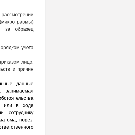
рассмотрении
 (микротравмы)
ь за образец
порядком учета
приказом лицо,
льств и причин
ьные данные
я, занимаемая
обстоятельства
у или в ходе
и сотруднику
матома, порез,
тветственного