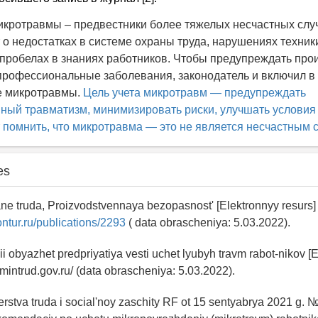
равмы – предвестники более тяжелых несчастных случ
 о недостатках в системе охраны труда, нарушениях техник
 пробелах в знаниях работников. Чтобы предупреждать пр
профессиональные заболевания, законодатель и включил в
е микротравмы.
Цель учета микротравм — предупреждать
ный травматизм, минимизировать риски, улучшать условия
т помнить, что микротравма — это не является несчастным
es
ne truda, Proizvodstvennaya bezopasnost' [Elektronnyy resurs]
ontur.ru/publications/2293
( data obrascheniya: 5.03.2022).
ii obyazhet predpriyatiya vesti uchet lyubyh travm rabot-nikov [
/mintrud.gov.ru/ (data obrascheniya: 5.03.2022).
terstva truda i social'noy zaschity RF ot 15 sentyabrya 2021 g.