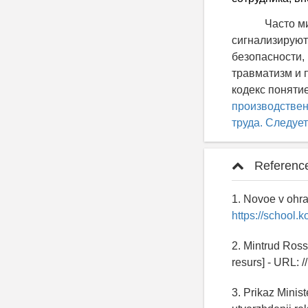
Часто микрот
сигнализируют
безопасности,
травматизм и 
кодекс поняти
производствен
труда. Следуе
Referenc
1. Novoe v ohra
https://school.k
2. Mintrud Ross
resurs] - URL: /
3. Prikaz Minis