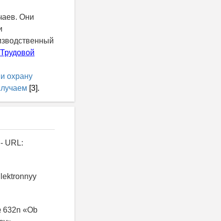
аев. Они
и
оизводственный
Трудовой
 и охрану
 случаем
[3].
 - URL:
Elektronnyy
 № 632n «Ob