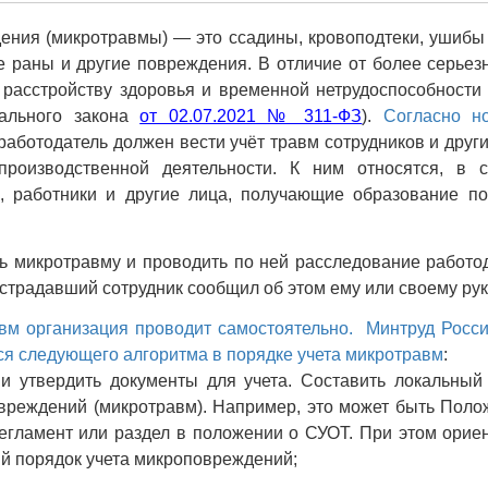
ния (микротравмы) — это ссадины, кровоподтеки, ушибы 
 раны и другие повреждения. В отличие от более серьез
 расстройству здоровья и временной нетрудоспособности 
ального закона
от 02.07.2021 № 311-ФЗ
).
Согласно н
работодатель должен вести учёт травм сотрудников и други
производственной деятельности.
К ним относятся, в с
 работники и другие лица, получающие образование по
ь микротравму и проводить по ней расследование работо
острадавший сотрудник сообщил об этом ему или своему р
вм организация проводит самостоятельно. Минтруд Росс
я следующего алгоритма в порядке учета микротравм
:
 и утвердить документы для учета. Составить локальный
вреждений (микротравм). Например, это может быть Поло
егламент или раздел в положении о СУОТ. При этом орие
 порядок учета микроповреждений;