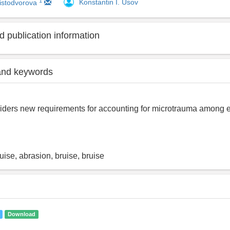
1
Konstantin I. Usov
histodvorova
 publication information
and keywords
iders new requirements for accounting for microtrauma among 
uise, abrasion, bruise, bruise
Download