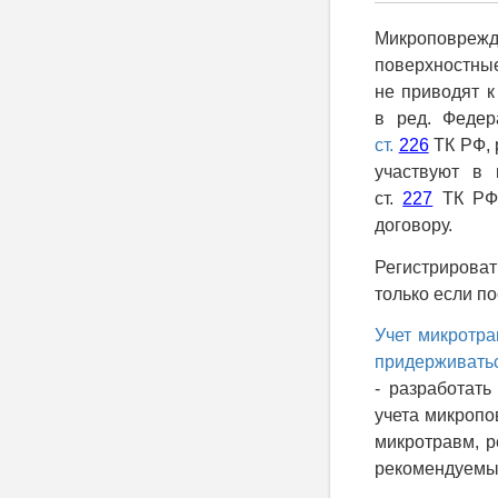
Микроповрежде
поверхностные
не приводят к
в ред. Федер
ст.
226
ТК РФ, 
участвуют в 
ст.
227
ТК РФ,
договору.
Регистрироват
только если п
Учет микротра
придерживатьс
- разработать
учета микропо
микротравм, р
рекомендуемый