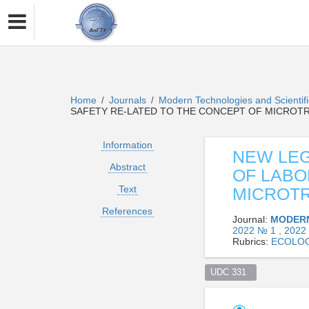
Home
Journals
Modern Technologies and Scientif
/
/
SAFETY RE-LATED TO THE CONCEPT OF MICROT
Information
NEW LEG
Abstract
OF LABO
Text
MICROT
References
Journal:
MODERN
2022 № 1 , 2022
Rubrics:
ECOLOG
UDC 331  