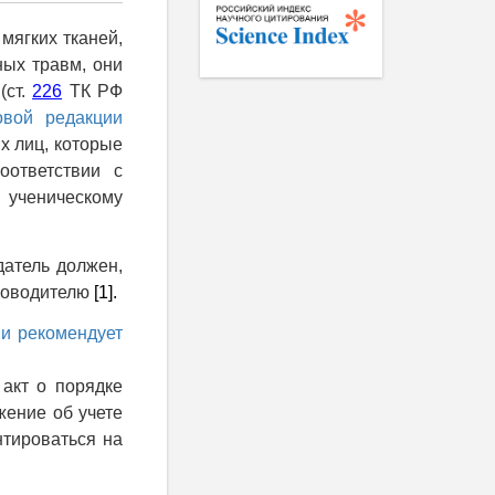
мягких тканей,
ных травм, они
(ст.
226
ТК РФ
овой редакции
х лиц, которые
оответствии с
 ученическому
датель должен,
уководителю
[1].
ии рекомендует
 акт о порядке
жение об учете
нтироваться на