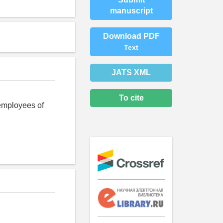
manuscript
Download PDF
Text
JATS XML
To cite
employees of