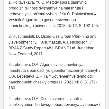
1. Poltavskaya, Yu.O. Metody sbora dannyh o
prodolzhitel'nosti dvizheniya na marshrute i
trebovaniya k ob'emu vyborki / Yu.O. Poltavskaya //
Vestnik Angarskogo gosudarstvennogo
tehnicheskogo universiteta. 2018. № 12. S. 192-195.
2. Kusumastuti, D. Mixed-Use Urban Plan-ning and
Development / D. Kusumastuti, A.J. Nicholson, //
BRANZ Study Report 481. BRANZ Ltd. Judgeford,
New Zealand, 2017.
3. Lebedeva, O.A. Algoritm vosstanovleniya
marshruta s pomosch'yu geoinformacionnyh dannyh /
O.A. Lebedeva, Z.F. Ta // Sovremennye tehnologii i
nauchno-tehnicheskiy progress. 2021. № 8. S. 179-
180.
4. Lebedeva, O.A. Ocenka vremeni v puti s
ispol'zovaniem bortovogo oborudovaniya avtobusov /