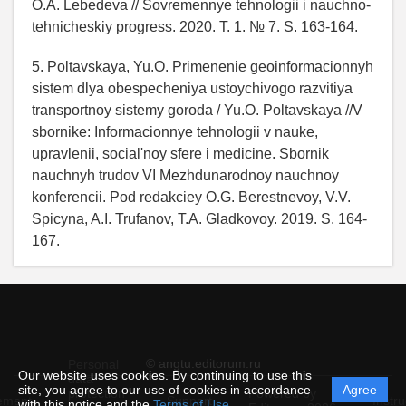
O.A. Lebedeva // Sovremennye tehnologii i nauchno-
tehnicheskiy progress. 2020. T. 1. № 7. S. 163-164.
5. Poltavskaya, Yu.O. Primenenie geoinformacionnyh
sistem dlya obespecheniya ustoychivogo razvitiya
transportnoy sistemy goroda / Yu.O. Poltavskaya //V
sbornike: Informacionnye tehnologii v nauke,
upravlenii, social'noy sfere i medicine. Sbornik
nauchnyh trudov VI Mezhdunarodnoy nauchnoy
konferencii. Pod redakciey O.G. Berestnevoy, V.V.
Spicyna, A.I. Trufanov, T.A. Gladkovoy. 2019. S. 164-
167.
© angtu.editorum.ru
Personal
Our website uses cookies. By continuing to use this
data
site, you agree to our use of cookies in accordance
Agree
protection
Powered by
ement
Support
Instru
with this notice and the
Terms of Use
.