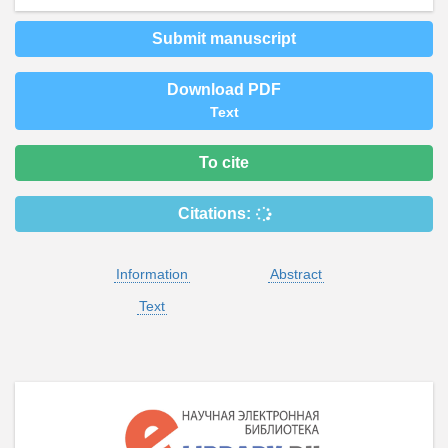
Submit manuscript
Download PDF
Text
To cite
Citations:
Information
Abstract
Text