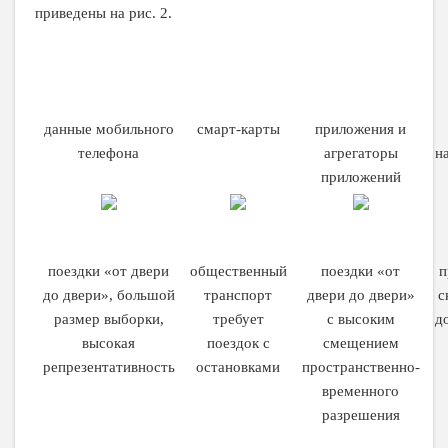
приведены на рис. 2.
данные мобильного
смарт-карты
приложения и
телефона
агрегаторы
н
приложений
поездки «от двери
общественный
поездки «от
п
до двери», большой
транспорт
двери до двери»
с
размер выборки,
требует
с высоким
д
высокая
поездок с
смещением
репрезентативность
остановками
пространственно-
временного
разрешения