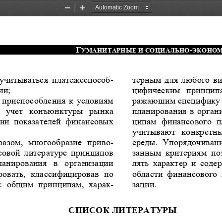
Zoom
Zoom
Out
In
Г
-
УМАНИТАРНЫЕ И СОЦИАЛ
ЬНО
ЭКОНОМ
 учитыват
ься  платежеспосо
б-
терным для любого ви
ии;
цифическим  принципа
 приспособления к условиям 
ражающим специфику 
  учет  конъюнктуры  рынка 
планирования в орган
ии  показателей  финансовых 
ципам  ф
инансового  п
учитывают  конкретны
разом,  многообразие  прив
о-
среды.  Упорядочивани
овой литературе  принципов 
занным
критериям  поз
ланирования 
в  организации 
лять  характер  и  соде
овать,  классифицировав  по 
области  фин
ансового 
:  общим  принципам,  хара
к-
за
ции.
СПИСОК ЛИТЕРАТУРЫ