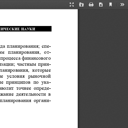
Current
Presentation
Open
Print
Download
Too
View
Mode
ИЧЕСКИЕ НАУКИ
да планирования; сп
е-
м  планирования,  о
т-
процесса финансов
ого 
изации;
частным при
н-
ланирования,  которые 
е  условия  рыночной 
е  принципов  по  ук
а-
волит  точнее  опре
д
е-
ржание  деятельности  в 
 планирования  орган
и-