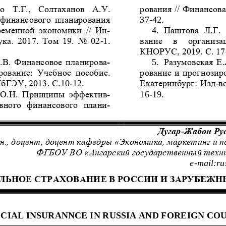
о  Т.Г.,  Солтаханов  А.У. 
рования // Финансова
финансового планирования 
37
-
42.
ременной  экономики  //  И
н-
Паштова  Л.Г. 
4.
ука.
2017.  Том  19.  No  02
-
1. 
вание   в   организа
КНОРУС, 2019. С. 17
.В. Финансовое планиров
а-
5.
Разумовская Е
рование: 
Учебное  пособие. 
рование и прогнозиро
бГЭУ, 2013. С.
10
-
12.
Екатеринбург: Изд
-
в
 О.Н.  Принципы  эффекти
в-
16
-
19.
вного  финансового  план
и-
Дугар
-
Жабон Ру
.н., доцент, доцент кафедры «Экономика, маркетинг и п
ФГБОУ ВО «Ангарский государственный техни
e
-
mail:r
ЛЬНОЕ СТРАХОВАН
ИЕ В РОССИИ И ЗАРУБЕ
ЖН
CIAL INSURANNCE IN
RUSSIA AND FOREIGN C
OU