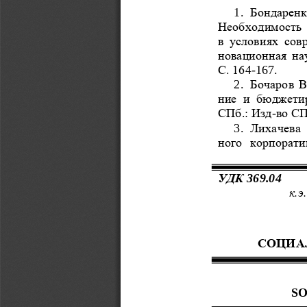
1.
Бондаренк
Необходимость 
в  условиях  сов
новационная  на
С. 164
-
167.
2.
Бочаров В
ние  и  бюджети
СПб.: Изд
-
во СП
3.
Лихачева 
ного  корпорати
УДК 
369.04
к.э
СОЦИА
SO