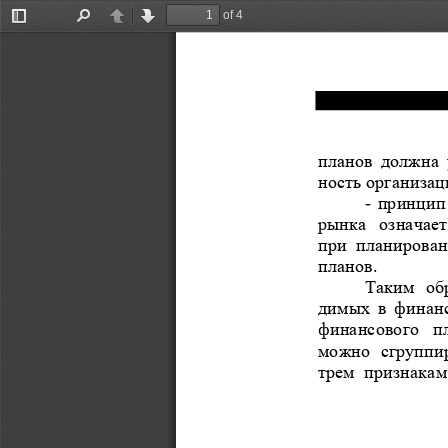
of 4
Toggle
Find
Previous
Next
Sidebar
планов  должна 
ность организац
-
принцип
рынка  означает
при  планирован
планов.
Таким  об
димых  в финанс
финансового  п
можно  сгруппир
трем  признакам