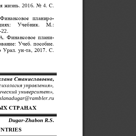
я жизнь.
2016.
No 4. С. 
 Финансовое  планир
о-
циях: 
У
чебник.   М
.
: 
-
22.
.А. Финансовое план
и-
вание: Учеб. пособие. 
о Урал. ун
-
та, 2017. С. 
слана Станиславовна
,
сихология управления»,
ческий университет»,
uslanadugar@rambler.ru
ЫХ СТРАНАХ
Dugar
-
Zhabon R.S.
NTRIES