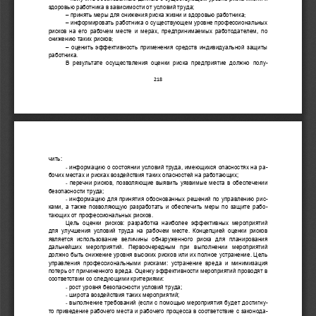
здоровью 
работника в зависимости от условий труда; 
‒ принять 
меры
для снижения риска 
жизни и 
здоровь
ю
работ
ника
; 
‒ информировать работника о 
существующем
уровне
профессиональн
ых 
рисков
на его 
рабочем месте и мерах, предпринимаемых работодателем, по 
снижению 
таких
р
иск
ов
; 
‒ 
оценить 
эффективность 
применения 
средств индивидуальной защиты
работника
. 
В результате осуществления оценки риска предприятие должно пол
у-
218
чить:
-
информацию о 
состоянии условий труда, имеющихся опасностях на р
а-
бочих местах и рисках воздействия таких опасностей на работающих;
-
перечни рисков, позволяющие выявить уязвимые места в обеспечении 
безопасности труда;
-
информацию для принятия обоснованных решений по уп
равлению ри
с-
ками, а также позволяющую разработать и обеспечить меры по защите раб
о-
тающих от профессиональных рисков.
Цель оценки рисков: разработка наиболее эффективных мероприятий 
для улучшения условий труда на рабочем месте. Концепцией оценки рисков 
явля
ется  использование  величины  обнаруженного  риска  для  планирования 
дальнейших  мероприятий.  Первоочередным  при  выполнении  мероприятий 
должно быть снижение уровня высоких рисков или их полное устранение. Цель 
управления профессиональными рисками: устранение вр
еда и минимизация 
потерь от причиненного вреда. Оценку эффективности мероприятий 
проводят
в 
соответствии со следующими критериями:
-
рост уровня безопасности условий труда;
-
широта воздействия таких мероприятий;
-
выполнение требований
(е
сли с помощью мер
оприятия будет достигн
у-
то приведение рабочего места и рабочего процесса в соответствие с законод
а-