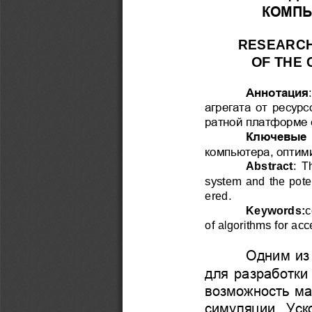
КОМП
RESEARCH
OF THE 
Аннотация
:
агрегата 
от ресурс
ратной платформе 
Ключевые 
компьютера
оптим
, 
Abstract
: 
Th
sy
s
tem and the pote
ered
.
Keywords:
c
of algorithms for acc
Одним из
для разработки
возможность ма
симуляции
.
Уск