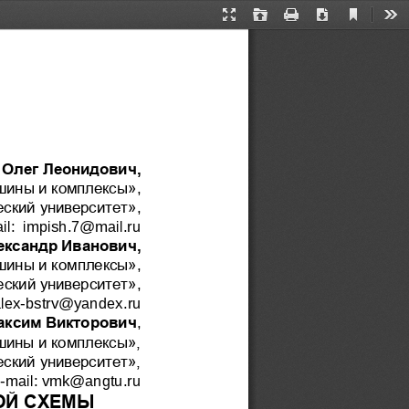
Current
Presentation
Open
Print
Download
Too
View
Mode
 Олег Леонидович
,
шины и комплексы
»
,
ский университет»
,
il
:  
impish
.7@
mail
.
ru
ександр Иванович
,
шины и 
комплексы
»
,
ский университет»
, 
lex
-
bstrv
@
yandex
.
ru
аксим Викторович
,
шины и комплексы», 
еский университет»,
-
mail
: 
vmk
@
angtu
.
ru
ОЙ СХЕМЫ