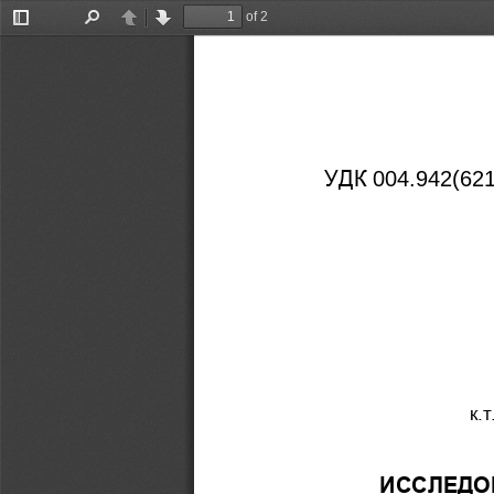
of 2
Toggle
Find
Previous
Next
Sidebar
УДК
004.942(621
к.
ИССЛЕДО