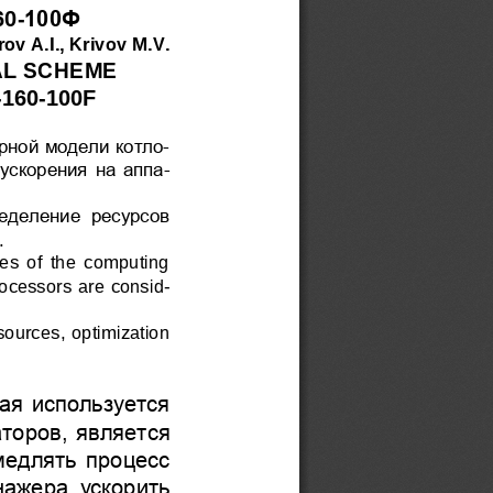
100Ф
60
-
rov
A
.
I
., 
Krivov
M
.
V
.
L 
SCHEME
-
160
-
100F
рной модели котл
о-
ускорения
на 
апп
а-
еделение  ресурсов 
.
es  of  the  computing 
ocessors are consi
d-
esources
, optimization 
ая используется 
аторов
,
является 
медлять
процесс 
нажера 
ускорить