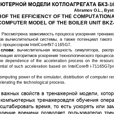
ЬЮТЕРНО
Й
МОДЕЛИ КОТЛОАГРЕГАТА БКЗ
-
1
Abramov
O
.
L
., 
Byst
OF THE EFFICIENCY OF THE COMPUTATIONA
COMPUTER MODEL OF THE BOILER UNIT BKZ
 
Рассмотрена зависимость
процесса ускорения 
тренаже
ов вычислительной системы, а также потенциал такого
с 
процессоро
м
IntelCore
®
i
7
-
1165
G
7
.
 слова
: 
вычислительная  мощность  симулятора
, 
распр
изация алгоритмов ускорения 
технологического процесса
e  dependence  of  the  acceleration  process  on  the  resourc
® 
ntial of such acceleration based on 
IntelCore
i
-
71165
G
7
pr
omputing power of the simulator, distribution of computer r
elerating the technological process
.
 
важных
свойств в тренажерной модели,
котор
 компьютерных тренажеров
для
обучения 
опер
сштабировать время, то есть ускорять или за
орение времени позволяет пользователю тре