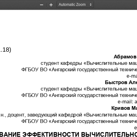
Zoom
Zoom
Out
In
.18)
Абрамов
с
тудент
кафедры «
Вычислительные ма
ФГБОУ ВО «Ангарский государственный техниче
e
-
ma
Быстров Ал
с
тудент
кафедры «
Вычислительные ма
ФГБОУ ВО «Ангарский государственный техниче
e
-
mail
: 
a
Кривов М
т.н., доцент, заведующий кафедрой «Вычислительные ма
ФГБОУ ВО
«Ангарский государственный технич
e
ВАНИЕ ЭФФ
ЕКТИВНОСТИ ВЫЧИСЛИТЕЛЬН