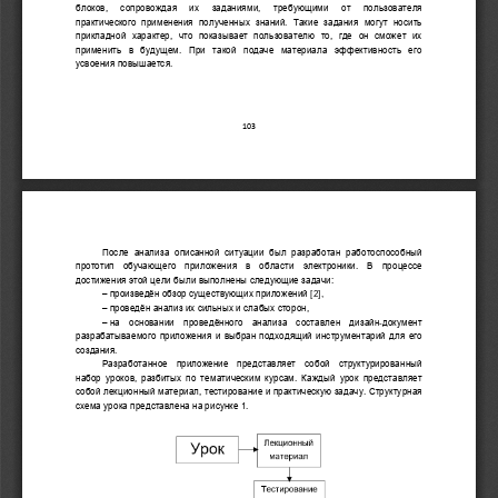
блоков,  сопровождая  их  заданиями,  т
ребующими  от  пользователя 
практического  применения  полученных  знаний.  Такие  задания  могут  носить 
прикладной  характер,  что  показывает  пользователю  то,  где  он  сможет  их 
применить  в  будущем.  При  такой  подаче  материала  эффективность  его 
усвоения повышается.
103
По
сле  анализа  описанной  ситуации  был  разработан работоспособный 
прототип  обучающего  приложени
я
в  области  электроники
.  В  процессе 
достижения 
этой
цели были выполнены следующие задачи:
–
произведён обзор существующих приложений
[2]
,
–
проведён анализ их сильных и слабых сторон, 
–
на  основании  проведённого  анализа  состав
лен
дизайн
документ 
-
разрабатываемого приложения
и
выбра
н
подходящий инструментарий 
для его 
создания.
Разработанное  приложение  представляет  собой  структурированный 
набо
р уроков, разбитых по тематическим курсам. Каждый урок представляет 
собой лекционный материал, тестирование и практическую задачу.
Структурная 
схема урока представлена на рисунке 1.