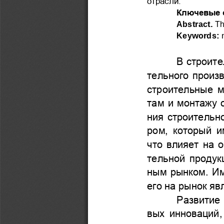
отрасли.
Ключевые 
Abstract.
Th
Keywords:
В строите
тельного произв
строительные
м
там и монтаж
у
ния строительн
ром, который и
что влияет на о
тельной продук
ным рынком. Им
его
на рынок яв
Развитие 
вых инноваций