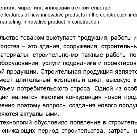
слова: 
маркетинг,
инновации в
строительстве.
e features of new innovative products in the construction ind
marketing
,
innovative product in construction
.
льс
тве товаром выступает продукция, работы и
одства 
–
это 
здания, сооружения, 
строительны
атериалы, строительно
монтажные работы по
-
оборудования, 
услуги подрядчика и 
проектиров
ой продукции
Строительная продукция являетс
. 
меет длительный жизненный цикл, высокую ка
бъем потребительского спроса. 
Одной из особ
ции
является 
жесткая 
конкуренция новой прод
енно поэтому вопросы создания нового проду
ляются актуальными.
технологий обусловило появление в строитель
, снижающих
период строительства
затраты н
,