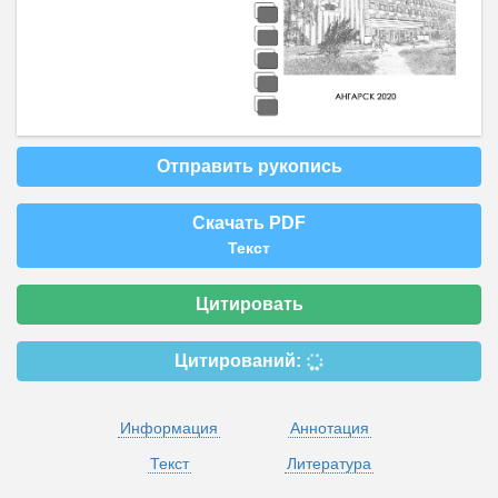
Отправить рукопись
Скачать PDF
Текст
Цитировать
Цитирований:
Информация
Аннотация
Текст
Литература