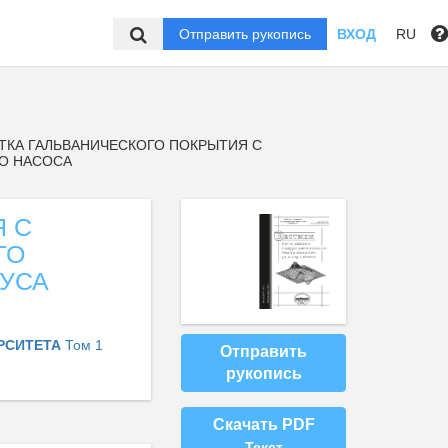
Отправить рукопись
ВХОД
RU
ТКА ГАЛЬВАНИЧЕСКОГО ПОКРЫТИЯ С
О НАСОСА
Я С
ГО
УСА
ЕРСИТЕТА
Том 1
Отправить
рукопись
Скачать PDF
Текст