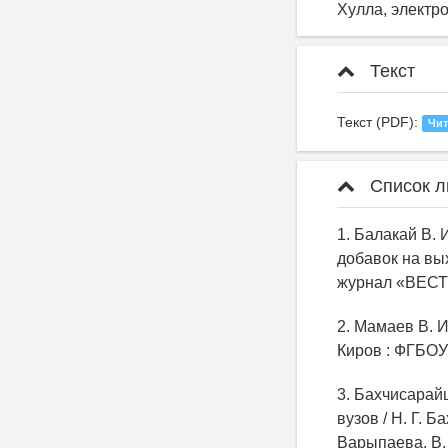
Хулла, электро
Текст
Текст (PDF):
Чит
Список л
1. Балакай В. 
добавок на вы
журнал «ВЕСТНИ
2. Мамаев В. И
Киров : ФГБОУ 
3. Бахчисарайц
вузов / Н. Г. Б
Варыпаева, В. Н