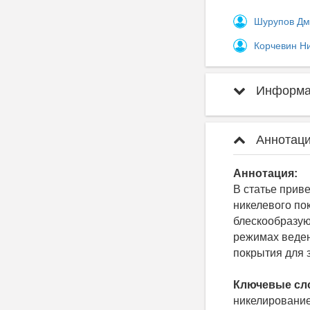
Шурупов Дм
Корчевин Н
Информац
Аннотаци
Аннотация:
В статье прив
никелевого по
блескообразую
режимах веден
покрытия для 
Ключевые сл
никелирование