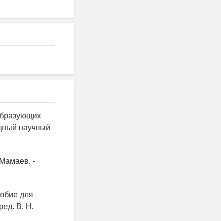
ообразующих
одный научный
 Мамаев. -
собие для
ред. В. Н.