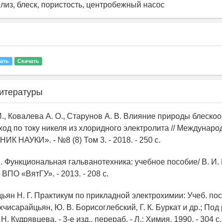
лиз, блеск, пористость, центробежный насос
ать
Скачать
итературы
И., Ковалева А. О., Старунов А. В. Влияние природы блеск
ход по току никеля из хлоридного электролита // Междунар
К НАУКИ». - №8 (8) Том 3. - 2018. - 250 с.
. Функциональная гальванотехника: учебное пособие/ В. И.
ВПО «ВятГУ». - 2013. - 208 с.
ьян Н. Г. Практикум по прикладной электрохимии: Учеб. по
ахчисарайцьян, Ю. В. Борисоглебский, Г. К. Буркат и др.; Под 
. Кудрявцева. - 3-е изд., перераб. - Л.: Химия, 1990. - 304 с.