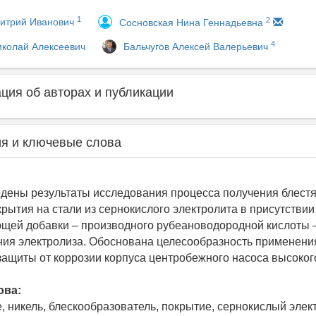
1
2
итрий Иванович
Сосновская Нина Геннадьевна
4
иколай Алексеевич
Бальчугов Алексей Валерьевич
ия об авторах и публикации
я и ключевые слова
едены результаты исследования процесса получения блест
крытия на стали из сернокислого электролита в присутствии
щей добавки – производного рубеановодородной кислоты 
ия электролиза. Обоснована целесообразность применени
защиты от коррозии корпуса центробежного насоса высоког
ова:
, никель, блескообразователь, покрытие, сернокислый элект