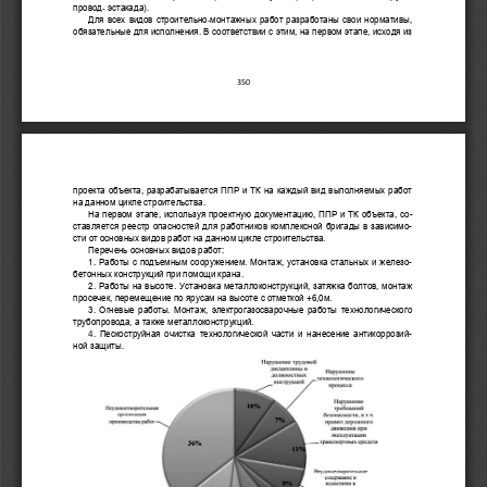
провод
-
эстакада).
Для всех видов строительно
-
монтажных работ разработаны свои нормативы, 
обязательные д
ля исполнения. В соответствии с этим, на первом этапе, исходя из 
350
проекта объекта, разрабатывается ППР и ТК на каждый вид выполняемых работ 
на данном цикле строительства. 
На первом этапе, используя 
п
роектную документацию, ППР и ТК объекта,
со-
ставляется рее
стр опасностей для работников комплексной бригады в зависимо-
сти от основных видов работ на данном цикле строительства. 
Перечень основных видов работ: 
1. Работы с подъемным сооружением. Монтаж, установка стальных и железо-
бетонных конструкций при помощи кр
ана. 
2. Работы на высоте. Установка металлоконструкций, затяжка болтов, монтаж 
просечек, перемещение по ярусам на высоте с отметкой +6,0м.
3. Огневые работы. Монтаж, электрогазосварочные работы технологического 
трубопровода, а также металлоконструкций.
4.
Пескоструйная очистка технологической части и нанесение антикоррозий-
ной защиты
.