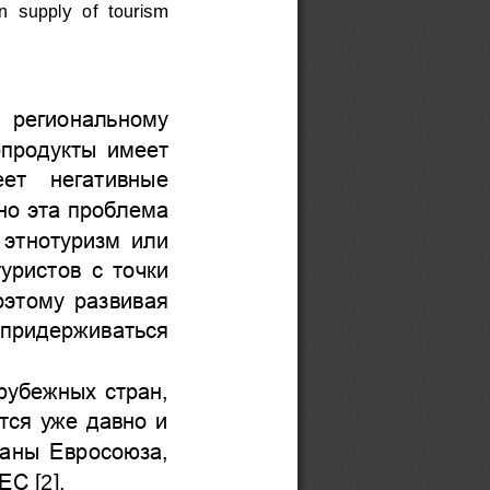
n  supply  of  tourism 
 региональному  
рпродукты имеет 
ет  негативные 
но эта проблема 
 этнотуризм или 
уристов с точки 
оэтому развивая 
придерживаться 
рубежных стран, 
тся уже давно и 
аны Евросоюза, 
 ЕС
[2
]
. 