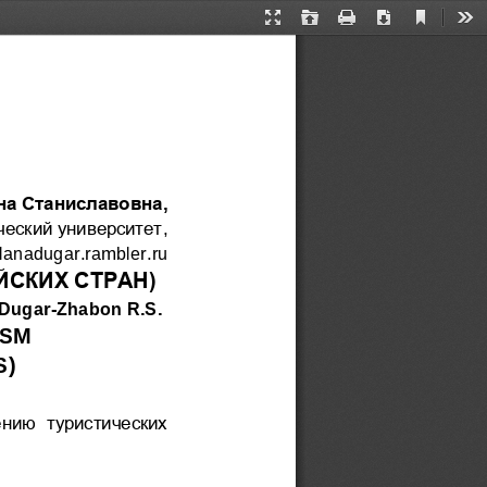
Current
Presentation
Open
Print
Download
Too
View
Mode
на Станиславовна
,
ческий университет
, 
slanadugar
.
rambler
.
ru
ЙСКИХ СТРАН)
Dugar
-
Zhabon R.S.
SM 
S
)
ению
туристических 