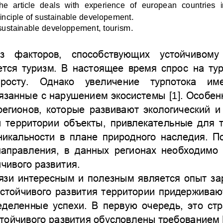
he  article  deals  with
experience  of 
european  countries  i
inciple of sustainable developement
.
sustainable
developpement, tourism
.
з  факторов,  способствующих  устойчивому 
ется туризм. В настоящее время спрос 
на ту
росту.  Однако  увеличение  турпотока  име
вязанные с нарушением экосистемы
[1
]
. Особен
регионов, которые развивают экологический и
 территори
и объекты, привлекательные для т
никальности в плане природного наследия. П
направления
,
в данных регионах необходимо 
чивого развития. 
язи интересным и полезн
ым является опыт за
устойчивого развития территории придерживаю
деленные успехи. В первую очередь, это стр
тойчивого развития
обусловлены требованием