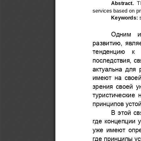
Abstract.
T
services based on pr
Keywords
:
О
дним  и
развитию, явля
тенденцию  к  
последствия, с
актуальна для 
имеют на своей
зрения своей у
туристические 
принципов устой
В этой св
где концепции 
уже имеют опре
гд
е принципы ус