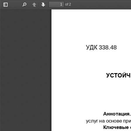
of 2
Toggle
Find
Previous
Next
Sidebar
УДК 
338.48
УСТ
ОЙЧ
Аннотация
услуг 
на основе пр
Ключевые 