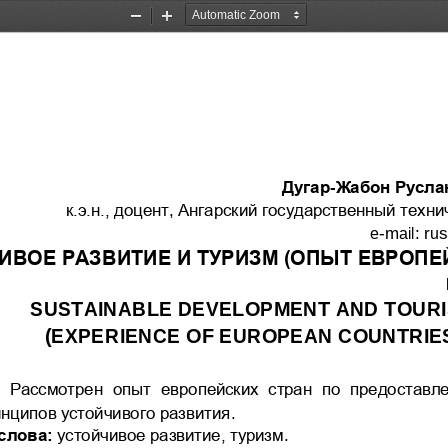
Zoom
Zoom
Out
In
Дугар
-
Жабон Русла
к.э.н., доцент
, 
Ангарский государственный техни
e
-
mail
:
ru
ИВОЕ
РАЗВИТИЕ
И ТУРИЗМ (ОПЫТ ЕВРОПЕ
SUSTAINABLE DEVELOPMENT AND TOURI
(
EXPERIENCE
OF
EUROPEAN
COUNTRIE
Рассмотрен
опыт 
европейских  стран  по  предоставл
.
инципов устойчивого развития
.
слова:
устойчивое развитие, туризм
.