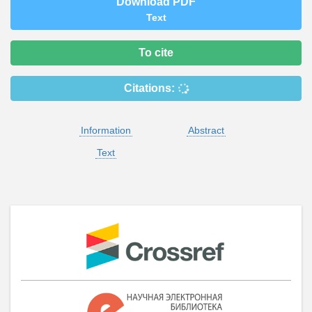
Download PDF
Text
To cite
Citations:
Information
Abstract
Text