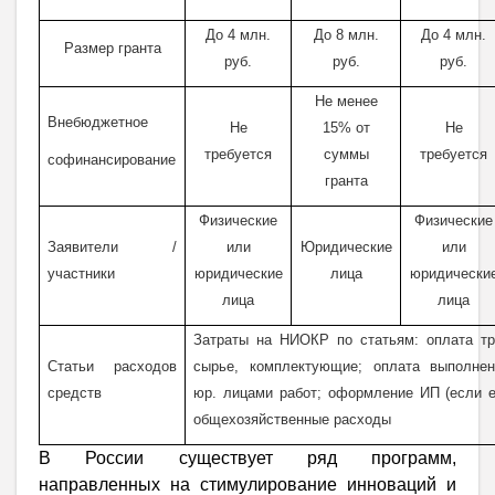
До 4 млн.
До 8 млн.
До 4 млн.
Размер гранта
руб.
руб.
руб.
Не менее
Внебюджетное
Не
15% от
Не
требуется
суммы
требуется
софинансирование
гранта
Физические
Физические
Заявители /
или
Юридические
или
участники
юридические
лица
юридически
лица
лица
Затраты на НИОКР по статьям: оплата тр
Статьи расходов
сырье, комплектующие; оплата выполне
средств
юр. лицами работ; оформление ИП (если е
общехозяйственные расходы
В России существует ряд программ,
направленных на стимулирование инноваций и