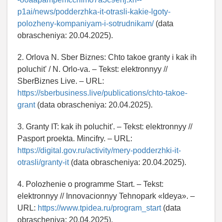
p1ai/news/podderzhka-it-otrasli-kakie-lgoty-
polozheny-kompaniyam-i-sotrudnikam/
(data
obrascheniya: 20.04.2025).
2. Orlova N. Sber Biznes: Chto takoe granty i kak ih
poluchit' / N. Orlo-va. – Tekst: elektronnyy //
SberBiznes Live. – URL:
https://sberbusiness.live/publications/chto-takoe-
grant
(data obrascheniya: 20.04.2025).
3. Granty IT: kak ih poluchit'. – Tekst: elektronnyy //
Pasport proekta. Mincifry. – URL:
https://digital.gov.ru/activity/mery-podderzhki-it-
otrasli/granty-it
(data obrascheniya: 20.04.2025).
4. Polozhenie o programme Start. – Tekst:
elektronnyy // Innovacionnyy Tehnopark «Ideya». –
URL:
https://www.tpidea.ru/program_start
(data
obrascheniya: 20.04.2025).