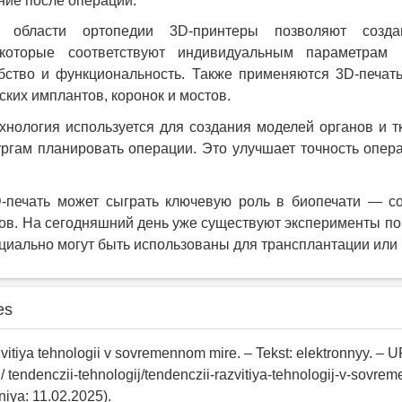
ние после операций.
 области ортопедии 3D-принтеры позволяют созда
 которые соответствуют индивидуальным параметрам 
бство и функциональность. Также применяются 3D-печать
ских имплантов, коронок и мостов.
ехнология используется для создания моделей органов и т
ргам планировать операции. Это улучшает точность опер
-печать может сыграть ключевую роль в биопечати — с
нов. На сегодняшний день уже существуют эксперименты по 
циально могут быть использованы для трансплантации или
es
vitiya tehnologii v sovremennom mire. – Tekst: elektronnyy. – URL
 / tendenczii-tehnologij/tendenczii-razvitiya-tehnologij-v-sovre
iya: 11.02.2025).