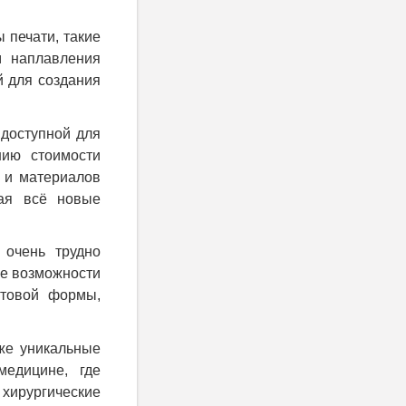
 печати, такие
м наплавления
 для создания
 доступной для
нию стоимости
 и материалов
вая всё новые
 очень трудно
ые возможности
отовой формы,
же уникальные
медицине, где
хирургические