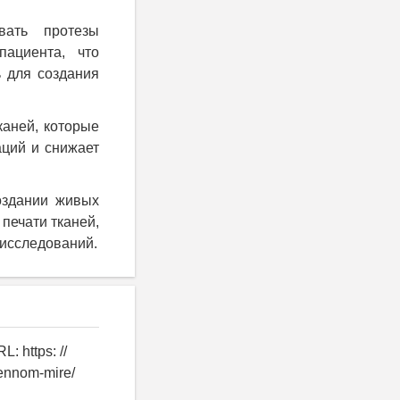
вать протезы
пациента, что
 для создания
каней, которые
аций и снижает
оздании живых
печати тканей,
 исследований.
: https: //
mennom-mire/