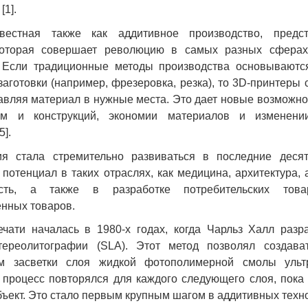
[1].
звестная также как аддитивное производство, предс
которая совершает революцию в самых разных сферах
. Если традиционные методы производства основываютс
заготовки (например, фрезеровка, резка), то 3D-принтеры 
авляя материал в нужные места. Это дает новые возможно
м и конструкций, экономии материалов и изменени
5].
ия стала стремительно развиваться в последние деся
 потенциал в таких отраслях, как медицина, архитектура,
сть, а также в разработке потребительских то
нных товаров.
ечати началась в 1980-х годах, когда Чарльз Халл разр
тереолитографии (SLA). Этот метод позволял создава
ем засветки слоя жидкой фотополимерной смолы ульт
 процесс повторялся для каждого следующего слоя, пока
ъект. Это стало первым крупным шагом в аддитивных технол