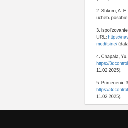
2. Shkuro, A. E.
ucheb. posobie /
3. Ispol'zovani
URL:
https://n
meditsine/
(data
4. Chapala, Yu.
https://3dcontr
11.02.2025).
5. Primenenie 3
https://3dcontr
11.02.2025).