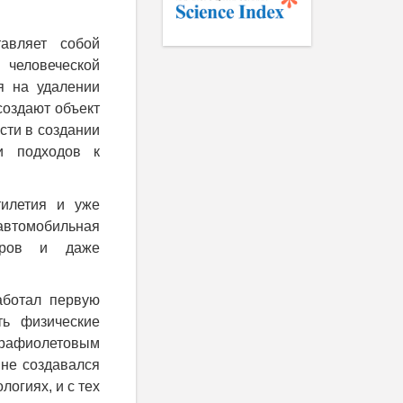
тавляет собой
 человеческой
я на удалении
создают объект
сти в создании
и подходов к
тилетия и уже
 автомобильная
варов и даже
аботал первую
ть физические
рафиолетовым
 не создавался
огиях, и с тех