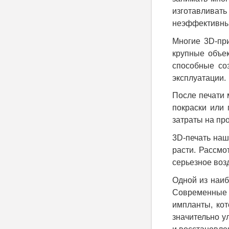
изготавливать
неэффективным
Многие 3D-при
крупные объек
способные со
эксплуатации.
После печати 
покраски или
затраты на пр
3D-печать наш
расти. Рассмо
серьезное воз
Одной из наиб
Современные 
импланты, кот
значительно у