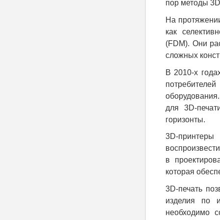
пор методы 3D
На протяжении
как селектив
(FDM). Они р
сложных конст
В 2010-х года
потребителей
оборудования
для 3D-печат
горизонты.
3D-принтеры 
воспроизвести
в проектиров
которая обесп
3D-печать по
изделия по и
необходимо с