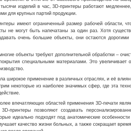
 тысячи изделий в час, 3D-принтеры работают медленнее,
и для крупных партий продукции.
нтеры имеют ограниченный размер рабочей области, что
ты не могут быть напечатаны за один раз. Хотя сущест
здавать очень большие объекты, они остаются дорогими
многие объекты требуют дополнительной обработки – очис
 покрытия специальными материалами. Это увеличивает 
оизводство.
ла широкое применение в различных отраслях, и её влия
трим некоторые из наиболее значимых сфер, где эта техн
действие.
олее впечатляющих областей применения 3D-печати явля
3D-принтеры позволяют создавать персонализирован
орые идеально подходят под анатомические особенности
лучшает качество жизни больных, а также сокращает врем