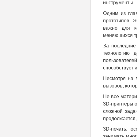
инструменты.
Одним из гла
прототипов. 
важно для к
меняющихся т
За последние 
технологию 
пользовател
способствует 
Несмотря на в
вызовов, кото
Не все матери
3D-принтеры о
сложной зада
продолжается,
3D-печать, о
занимать мног