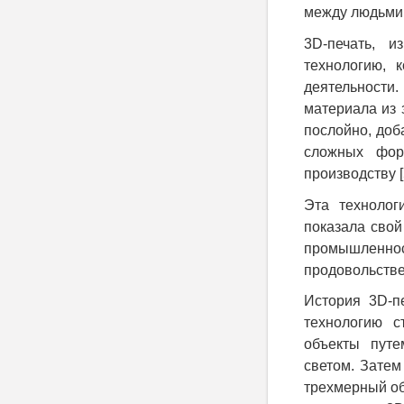
между людьми 
3D-печать, и
технологию, 
деятельности
материала из 
послойно, доб
сложных фор
производству [
Эта технолог
показала свой
промышленно
продовольстве
История 3D-п
технологию с
объекты пут
светом. Затем
трехмерный об