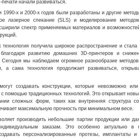
-печати начали развиваться.
 1990-х и 2000-х годов были разработаны и другие методы
ное лазерное спекание (SLS) и моделирование методо
асширили спектр применяемых материалов и возможностей
рукций.
х технология получила широкое распространение и стала
 благодаря развитию домашних 3D-принтеров и сниже
. Сегодня мы наблюдаем огромное разнообразие методов
и, а сама технология продолжает развиваться, откры
могут создавать конструкции, которые невозможно или
 с помощью традиционных технологий. Это открывает нов
ании сложных форм, таких как внутренняя структура с
ечивает максимальную прочность при минимальном весе.
зволяет производить небольшие партии продукции или да
ндивидуальным заказам. Это особенно актуально в 
оздавать персонализированные протезы, имплантаты и 