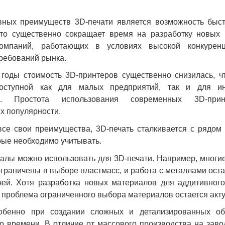
вных преимуществ 3D-печати является возможность быст
Это существенно сокращает время на разработку новых п
омпаний, работающих в условиях высокой конкурен
ребований рынка.
годы стоимость 3D-принтеров существенно снизилась, ч
доступной как для малых предприятий, так и для ин
ей. Простота использования современных 3D-при
их популярности.
се свои преимущества, 3D-печать сталкивается с рядом
рые необходимо учитывать.
алы можно использовать для 3D-печати. Например, мног
граничены в выборе пластмасс, и работа с металлами оста
чей. Хотя разработка новых материалов для аддитивного
 проблема ограниченного выбора материалов остается акт
собенно при создании сложных и детализированных об
о времени. В отличие от массового производства на заво