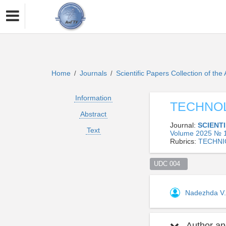
Home
Journals
Scientific Papers Collection of the
/
/
Information
TECHNOL
Abstract
Journal:
SCIENT
Text
Volume 2025 № 1
Rubrics:
TECHNI
UDC 004  
Nadezhda V.
Author and