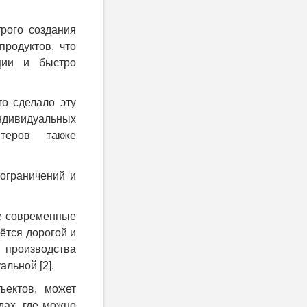
рого создания
родуктов, что
ции и быстро
то сделало эту
дивидуальных
нтеров также
 ограничений и
ие современные
ётся дорогой и
 производства
уальной
[2]
.
ъектов, может
дах, где можно