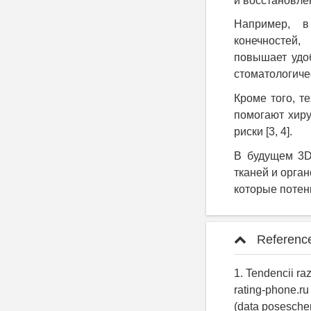
и восстановле
Например, в
конечностей,
повышает удо
стоматологиче
Кроме того, т
помогают хиру
риски
[3, 4]
.
В будущем 3D
тканей и орга
которые потен
Referenc
1. Tendencii raz
rating-phone.ru
(data poseschen