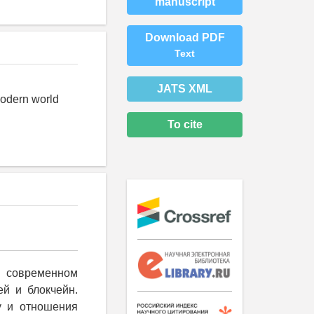
manuscript
Download PDF
Text
JATS XML
modern world
To cite
 современном
ей и блокчейн.
у и отношения