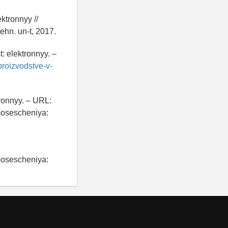
ektronnyy //
ehn. un-t, 2017.
: elektronnyy. –
proizvodstve-v-
tronnyy. – URL:
posescheniya:
posescheniya: