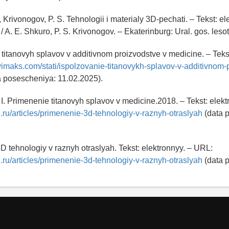
, Krivonogov, P. S. Tehnologii i materialy 3D-pechati. – Tekst: el
 A. E. Shkuro, P. S. Krivonogov. – Ekaterinburg: Ural. gos. lesot
e titanovyh splavov v additivnom proizvodstve v medicine. – Tekst
avimaks.com/stati/ispolzovanie-titanovykh-splavov-v-additivnom-
 posescheniya: 11.02.2025).
 I. Primenenie titanovyh splavov v medicine.2018. – Tekst: elek
ol.ru/articles/primenenie-3d-tehnologiy-v-raznyh-otraslyah
(data 
D tehnologiy v raznyh otraslyah. Tekst: elektronnyy. – URL:
ol.ru/articles/primenenie-3d-tehnologiy-v-raznyh-otraslyah
(data 