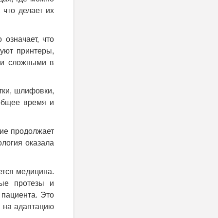
 что делает их
 означает, что
вуют принтеры,
 и сложными в
тки, шлифовки,
общее время и
ние продолжает
ология оказала
ется медицина.
ные протезы и
 пациента. Это
я на адаптацию