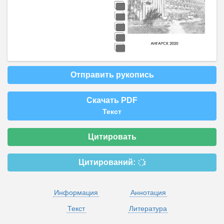
Отправить рукопись
Скачать PDF
Текст
Цитировать
Цитирований:
Информация
Аннотация
Текст
Литература