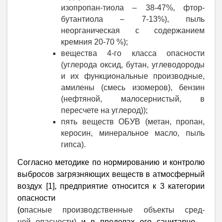
изопропан-тиола – 38-47%, фтор-
бутантиола – 7-13%),
пыль
неорганическая с содержанием
кремния 20-70 %);
вещества 4-го класса опасности
(углерода оксид, бутан, углеводороды
и их функциональные производные,
амилены (смесь изомеров), бензин
(нефтяной, малосернистый, в
пересчете на углерод));
пять веществ ОБУВ (метан, пропан,
керосин, минеральное масло, пыль
гипса).
Согласно методике по нормированию и контролю
выбросов загрязняющих веществ в атмосферный
воздух [1],
предприятие относится к 3 категории
опасности
(о
пасные
производственные объекты сред-
ней опасности)
и
в пределах его санитарно –