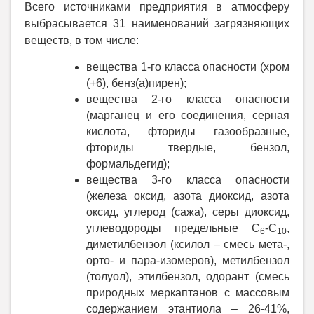
Всего источниками предприятия в атмосферу
выбрасывается 31 наименований загрязняющих
веществ, в том числе:
вещества 1-го класса опасности (хром
(+6), бенз(а)пирен);
вещества 2-го класса опасности
(марганец и его соединения, серная
кислота, фториды газообразные,
фториды твердые, бензол,
формальдегид);
вещества 3-го класса опасности
(железа оксид, азота диоксид, азота
оксид, углерод (сажа), серы диоксид,
углеводороды предельные С
-С
,
6
10
диметилбензол (ксилол ‒ смесь мета-,
орто- и пара-изомеров), метилбензол
(толуол), этилбензол,
одорант (смесь
природных меркаптанов с массовым
содержанием этантиола – 26-41%,