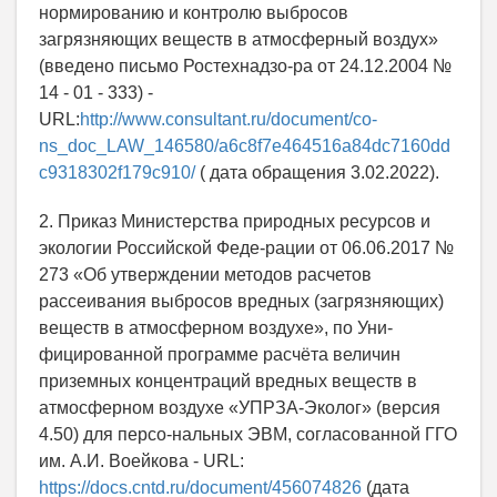
нормированию и контролю выбросов
загрязняющих веществ в атмосферный воздух»
(введено письмо Ростехнадзо-ра от 24.12.2004 №
14 - 01 - 333) -
URL:
http://www.consultant.ru/document/co-
ns_doc_LAW_146580/a6c8f7e464516a84dc7160dd
c9318302f179c910/
( дата обращения 3.02.2022).
2. Приказ Министерства природных ресурсов и
экологии Российской Феде-рации от 06.06.2017 №
273 «Об утверждении методов расчетов
рассеивания выбросов вредных (загрязняющих)
веществ в атмосферном воздухе», по Уни-
фицированной программе расчёта величин
приземных концентраций вредных веществ в
атмосферном воздухе «УПРЗА-Эколог» (версия
4.50) для персо-нальных ЭВМ, согласованной ГГО
им. А.И. Воейкова - URL:
https://docs.cntd.ru/document/456074826
(дата