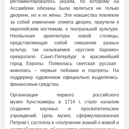
регламентировалось указом, по которому на
Ассамблеи обязаны были являться не только
дворяне, но и их жёны. Эти новшества повлекли
за собой изменение
этикета дворян, приучили к
европейским костюмам, к театральной культуре.
Необычная архитектура новой столицы,
представляющая собой смешение
разных
культур
, так называемое
«
русское барокко»
превратило
Санкт-Петербург
в
красив
ейший
горо
д
Европы.
Появилась
светская русская
живопись –
первые пейзажи и портреты. На
поддержку
художников
официально выделялись
финансовые средства.
Организация первого российского
музея
Кунсткамеры в 1714 г. стало началом
создания научных и просветительских
учреждений. Цель музея, сформулированная
Петром
I
, состояла в «получении знаний о живой и