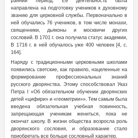
ранний период. Ее деятельность была
направлена на подготовку учеников к духовному
званию для церковной службы. Первоначально в
ней обучались 76 учеников, в том числе монахи,
священники, дьяконы и москвичи других
сословий. В 1701 г. она получила статус академии,
В 1716 г. в ней обучалось уже 400 человек [4, с.
164].
Наряду с традиционными церковными школами
появились светские, как правило, нацеленные на
формирование профессиональных знаний
русского дворянства. Этому способствовал Указ
Петра
I
«Об обязательном обучении дворянских
детей «цифири» и «геометрии»». Тем самым была
введена обязательная учебная повинность,
запрещающая ученикам жениться, пока не
окончат школу. В жизни общества возросла роль
дворянского сословия, и образование стало
приобретать все больше сословный характер.