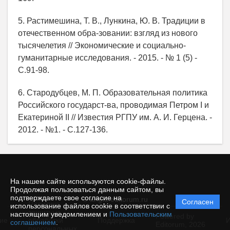
5. Растимешина, Т. В., Лункина, Ю. В. Традиции в
отечественном обра-зовании: взгляд из нового
тысячелетия // Экономические и социально-
гуманитарные исследования. - 2015. - № 1 (5) -
С.91-98.
6. Стародубцев, М. П. Образовательная политика
Российского государст-ва, проводимая Петром I и
Екатериной II // Известия РГПУ им. А. И. Герцена. -
2012. - №1. - С.127-136.
На нашем сайте используются cookie-файлы.
Продолжая пользоваться данным сайтом, вы
подтверждаете свое согласие на
© angtu.editorum.ru
Согласен
Политика
использование файлов cookie в соответствии с
защиты и
настоящим уведомлением и
Пользовательским
Powered by
ие
обработки
Поддержка
И
соглашением
.
Editorum,
2026
персональных