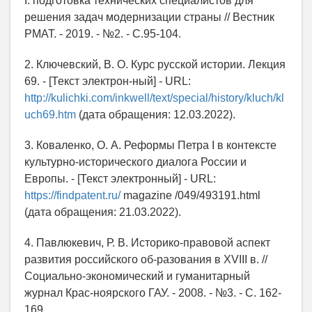
I: подготовка технических специалистов для
решения задач модернизации страны // Вестник
РМАТ. - 2019. - №2. - С.95-104.
2. Ключевский, В. О. Курс русской истории. Лекция
69. - [Текст электрон-ный] - URL:
http://kulichki.com/inkwell/text/special/history/kluch/kl
uch69.htm
(дата обращения: 12.03.2022).
3. Коваленко, О. А. Реформы Петра I в контексте
культурно-исторического диалога России и
Европы. - [Текст электронный] - URL:
https://findpatent.ru/
magazine /049/493191.html
(дата обращения: 21.03.2022).
4. Павлюкевич, Р. В. Историко-правовой аспект
развития российского об-разования в XVIII в. //
Социально-экономический и гуманитарный
журнал Крас-ноярского ГАУ. - 2008. - №3. - С. 162-
169.