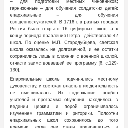
– для подготовки местных чиновников;
гарнизонные – для обучения солдатских детей;
епархиальные – для обучения
священнослужителей. В 1716 г. в разных городах
России было открыто 16 цифирных школ, а к
концу периода правления Петра
I
действовало 42
школ. По оценке М.П. Стародубцева, светская
школа оказалась не долговечной, и ее остатки
сохранились лишь в слиянии с военной школой,
отчасти заимствовавшей ее программу [6, с.129-
130].
Епархиальные школы подчинялись местному
духовенству, и светская власть в их деятельность
не вмешивалась. Их содержание, подбор
учителей и программа обучения находилось в
ведении церкви и порой ограничивалось
изучением грамматики и риторики. Полсотни
епархиальных школ сохранилось до того
времени, когда они стали превращаться в