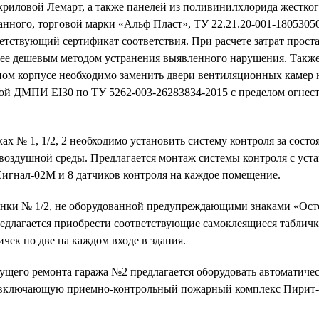
криловой Лемарт, а также панелей из поливинилхлорида жестког
нного, торговой марки «Альф Пласт», ТУ 22.21.20-001-18053050
тствующий сертификат соответствия. При расчете затрат проста
лее дешевым методом устранения выявленного нарушения. Также
ом корпусе необходимо з
аменить двери вентиляционных камер
ой ДМПИ EI30 по ТУ 5262-003-26283834-2015
с пределом огнес
ах № 1, 1/2, 2 необходимо установить систему контроля за сост
 воздушной среды. Предлагается монтаж системы контроля с уст
Сигнал-02М и 8 датчиков контроля на каждое помещение.
янки № 1/2, не оборудованной предупреждающими знаками «Ост
редлагается приобрести соответствующие самоклеящиеся табличк
ичек по две на каждом входе в здания.
кущего ремонта гаража №2 предлагается оборудовать автоматич
включающую приемно-контрольный пожарный комплекс Пирит-П