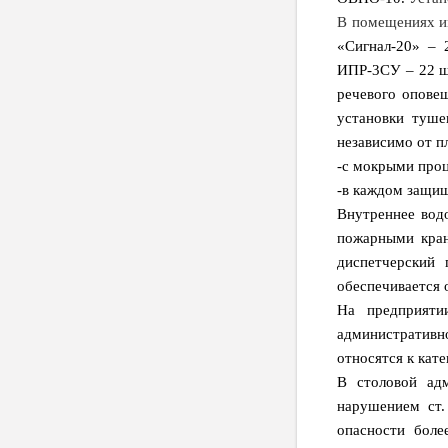
В помещениях и
«Сигнал-20» – 
ИПР-3СУ – 22 шт
речевого опове
установки туше
независимо от 
-с мокрыми проц
-в каждом защи
Внутреннее вод
пожарными кран
диспетчерский
обеспечивается 
На предприяти
административн
относятся к кат
В столовой ад
нарушением ст.
опасности боле