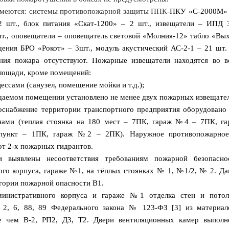
меются: системы противопожарной защиты ППК-
ПКУ «С-2000М» 
2 шт., блок питания «Скат-1200» – 2 шт., извещатели – ИПД 
., оповещатели – оповещатель световой «Молния-12» табло «Вых
щения БРО «Рокот» – 3шт., модуль акустический АС-2-1 – 21 шт.
ния пожара отсутствуют. Пожарные извещатели находятся во 
площади, кроме помещений:
ессами (санузел, помещение мойки и т.д.);
щаемом помещении установлено не менее двух пожарных извещател
оснабжение территории транспортного предприятия оборудовано
ами (теплая стоянка на 180 мест
–
7ПК, гараж №4
–
7ПК, г
 пункт
–
1ПК, гараж №2
–
2ПК). Наружное противопожарное
от 2-х пожарных гидрантов.
и выявлены несоответствия требованиям пожарной безопасно
ого корпуса, гараже №1, на тёплых стоянках № 1, №1/2, № 2. Д
егории пожарной опасности В1.
министративного корпуса и гараже №1 отделка стен и потол
 2, 6, 88, 89 Федерального закона № 123-ФЗ [3] из материа
е чем В-2, РП2, Д3, Т2. Двери вентиляционных камер выпол