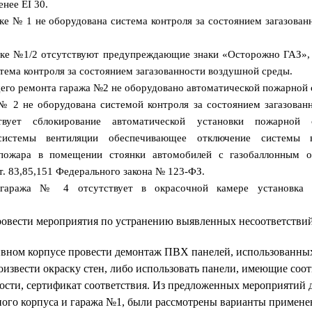
енее Е
I
30.
ке № 1 не оборудована система контроля за состоянием загазова
нке №1/2 отсутствуют предупреждающие знаки «Осторожно ГАЗ», 
тема контроля за состоянием загазованности воздушной среды.
его ремонта гаража №2 не оборудовано автоматической пожарной 
 № 2 не оборудована системой контроля за состоянием загазован
твует сблокирование автоматической установки пожарной 
системы вентиляции обеспечивающее отключение системы 
 пожара в помещении стоянки автомобилей с газобаллонным о
ст. 83,85,151 Федерального закона № 123-ФЗ.
аража № 4 отсутствует в окрасочной камере установка а
ровести мероприятия
по устранению выявленных несоответствий
вном корпусе провести демонтаж ПВХ панелей, использованных
извести окраску стен, либо использовать панели, имеющие со
ости, сертификат соответствия.
Из предложенных мероприятий д
ого корпуса и гаража №1, были рассмотрены варианты примене