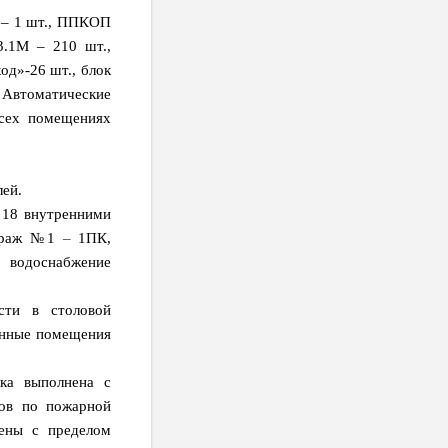
– 1 шт., ППКОП
3.1М – 210 шт.,
од»-26 шт., блок
 Автоматические
всех помещениях
ей.
 18 внутренними
араж №1
–
1ПК,
 водоснабжение
сти в столовой
анные помещения
ка выполнена с
лов по пожарной
нены с пределом