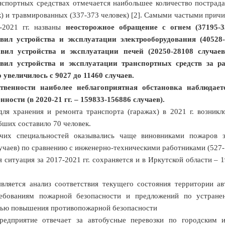
анспортных средствах отмечается наибольшее количество пострад
к) и травмированных (337-373 человек) [2]. Самыми частыми прич
-2021 гг. названы
неосторожное обращение с огнем (37195-33
ил устройства и эксплуатации электрооборудования (40528-
вил устройства и эксплуатации печей (20250-28108 случаев
вил устройства и эксплуатации транспортных средств за р
 увеличилось с 9027 до 11460 случаев.
твенности наиболее неблагоприятная обстановка наблюдает
нности (в 2020-21 гг. – 159833-156886 случаев).
ля хранения и ремонта транспорта (гаражах) в 2021 г. возникл
бших составило 70 человек.
чих специальностей оказывались чаще виновниками пожаров з
учаев) по сравнению с инженерно-техническими работниками (527-
 ситуация за 2017-2021 гг. сохраняется и в Иркутской области – 
вляется анализ соответствия текущего состояния территории ав
ребованиям пожарной безопасности и предложений по устране
лью повышения противопожарной безопасности
редприятие отвечает за автобусные перевозки по городским 