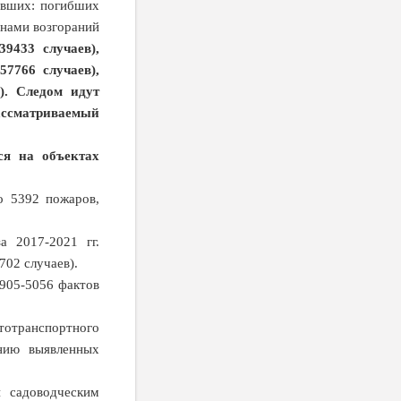
авших: погибших
инами возгораний
9433 случаев),
57766 случаев),
). Следом идут
ассматриваемый
ся на объектах
о 5392 пожаров,
а 2017-2021 гг.
702 случаев).
1905-5056 фактов
тотранспортного
нию выявленных
и садоводческим