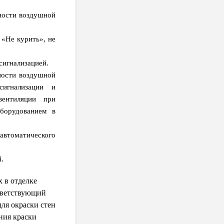
нности воздушной
«Не курить», не
сигнализацией.
ности воздушной
сигнализации и
вентиляции при
борудованием в
втоматического
.
 в отделке
ответствующий
ля окраски стен
ния краски