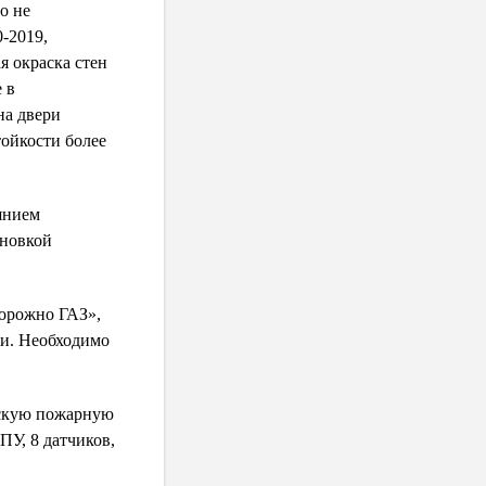
о не
-2019,
я окраска стен
 в
 на
двери
тойкости более
оянием
ановкой
орожно ГАЗ»,
и.
Необходимо
ескую пожарную
У, 8 датчиков,