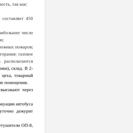
сть, так как:
 составляет 450
аибольшее число
и;
можных пожаров;
орания: газовое
 располагаются
ки), склад. В 2-
 цеха, токарный
ие помещения.
 выезжают через
акуации автобуса
суточно дежурит
нетушители ОП-8,