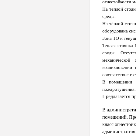
огнестойкости м
На тёплой стоян
среды.
На тёплой стоя
оборудована сис
Зона ТО и текущ
Теплая стоянка
среды. Отсутс
механической 
возникновении
соответствие с 
В помещении г
пожаротушения.
Предлагается п
В администрати
помещений. Про
класс огнестойк
административн