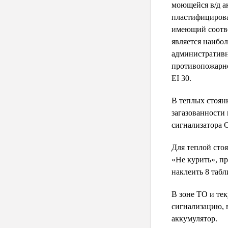
моющейся в/д а
пластифицирова
имеющий соотве
является наибо
административн
противопожарн
ЕI 30.
В теплых стоянк
загазованности
сигнализатора 
Для теплой сто
«Не курить», п
наклеить 8 табл
В зоне ТО и те
сигнализацию, 
аккумулятор.