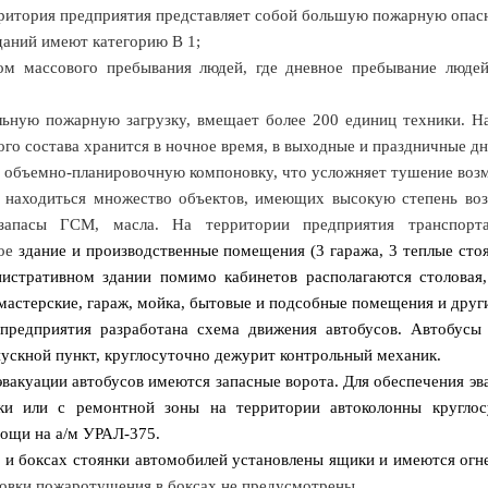
итория предприятия представляет собой большую пожарную опасно
даний имеют категорию В 1;
том массового пребывания людей, где дневное пребывание людей
ельную пожарную загрузку, вмещает более 200 единиц техники. Н
го состава хранится в ночное время, в выходные и праздничные дн
ю объемно-планировочную компоновку, что усложняет тушение воз
и находиться множество объектов, имеющих высокую степень возг
 запасы ГСМ, масла. На территории предприятия транспорта
ое
здание и производственные помещения (3 гаража, 3 теплые стоян
истративном здании помимо кабинетов располагаются столовая,
мастерские, гараж, мойка, бытовые и подсобные помещения и друг
предприятия разработана схема движения автобусов. Автобусы
ускной пункт, круглосуточно дежурит контрольный механик.
эвакуации автобусов имеются запасные ворота. Для обеспечения эв
ки или с ремонтной зоны на территории автоколонны кругло
ощи на а/м УРАЛ-375.
 и боксах стоянки автомобилей установлены ящики и имеются ог
овки пожаротушения в боксах не предусмотрены.