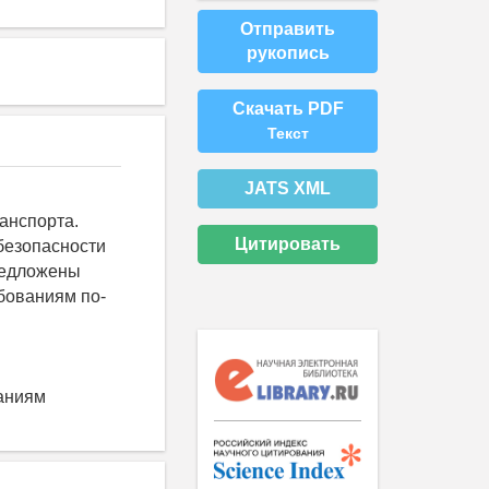
Отправить
рукопись
Скачать PDF
Текст
JATS XML
анспорта.
Цитировать
безопасности
Предложены
бованиям по-
ваниям