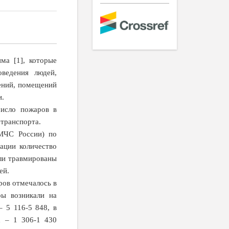
ма [1], которые
оведения людей,
жений, помещений
и.
число пожаров в
 транспорта.
МЧС России) по
ации количество
ыли травмированы
ей.
ров отмечалось в
ры возникали на
– 5 116-5 848, в
х – 1 306-1 430