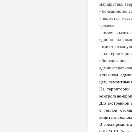
маршрутам. Терр
- большинство з
- является мес
человек;
- имеет значит
единиц подвижно
- имеет сложну
- на территори
оборудование,
административн
хэтажном админ
цех, ремонтные 
На территории 
контрольно-проп
Для экстренной 
с теплой стоян
водитель техпом
В зонах ремонта
ОВПО-10.
Устан