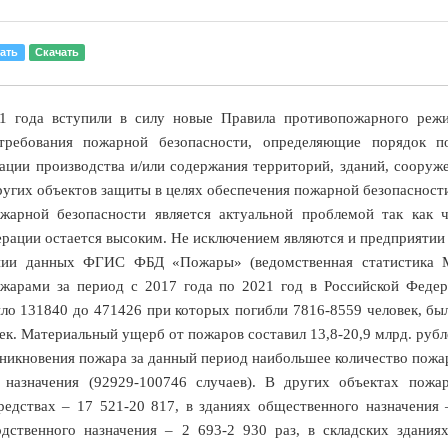
ать
Скачать
1 года вступили в силу новые Правила противопожарного режи
требования пожарной безопасности, определяющие порядок п
ации производства и/или содержания территорий, зданий, соору
ругих объектов защиты в целях обеспечения пожарной безопасност
жарной безопасности является актуальной проблемой так как 
рации остается высоким. Не исключением являются и предприятии
нии данных ФГИС ФБД «Пожары» (ведомственная статистика 
ожарами за период с 2017 года по 2021 год в Российской Федер
ло 131840 до 471426 при которых погибли 7816-8559 человек, б
ек. Материальный ущерб от пожаров составил 13,8-20,9 млрд. рубл
никновения пожара за данный период наибольшее количество пожа
 назначения (92929-100746 случаев). В других объектах пожа
едствах – 17 521-20 817, в зданиях общественного назначения 
одственного назначения – 2 693-2 930 раз, в складских здания