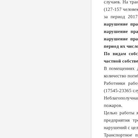
случаев. На тр
(127-157 челове
за период 2017
нарушение прав
нарушение пра
нарушение пра
период их число
По видам собс
частной собстве
В помещениях д
количество поги
Работники рабо
(17545-23365 сл
Неблагополучная
пожаров.
Целью работы я
предприятия т
нарушений с це
Транспортное п