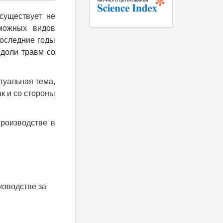
существует не
можных видов
последние годы
 доли травм со
туальная тема,
к и со стороны
роизводстве в
изводстве за