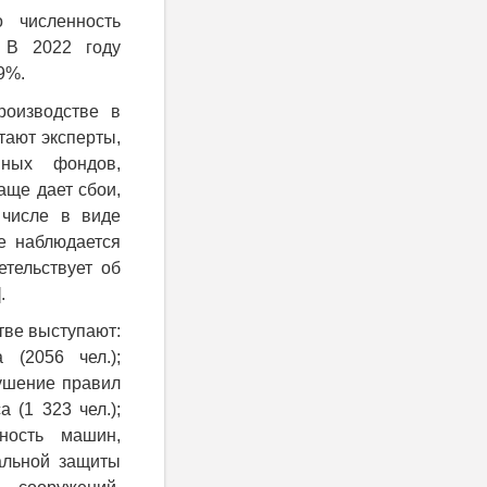
 численность
. В 2022 году
9%.
роизводстве в
тают эксперты,
вных фондов,
аще дает сбои,
 числе в виде
е наблюдается
тельствует об
.
тве выступают:
 (2056 чел.);
рушение правил
 (1 323 чел.);
жность машин,
альной защиты