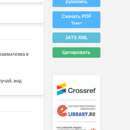
рукопись
Скачать PDF
Текст
JATS XML
Цитировать
равматизма в
лучай, вид