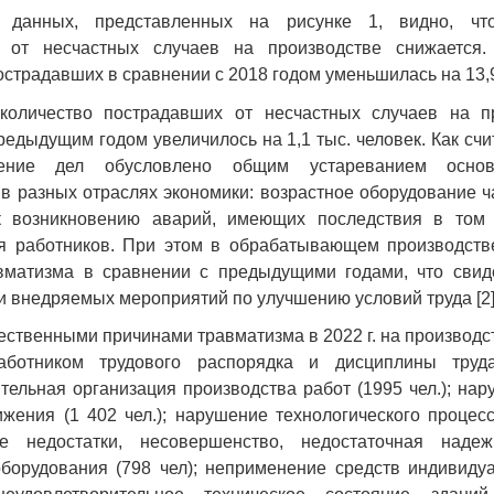
 данных, представленных на рисунке 1, видно, что
 от несчастных случаев на производстве снижается
острадавших в сравнении с 2018 годом уменьшилась на 13,
количество пострадавших от несчастных случаев на п
редыдущим годом увеличилось на 1,1 тыс. человек. Как счи
ение дел обусловлено общим устареванием осно
в разных отраслях экономики: возрастное оборудование ч
 возникновению аварий, имеющих последствия в том
я работников. При этом в обрабатывающем производств
вматизма в сравнении с предыдущими годами, что свиде
 внедряемых мероприятий по улучшению условий труда [2]
ственными причинами травматизма в 2022 г. на производс
ботником трудового распорядка и дисциплины труда
тельная организация производства работ (1995 чел.); на
жения (1 402 чел.); нарушение технологического процесса
ые недостатки, несовершенство, недостаточная наде
оборудования (798 чел); неприменение средств индивиду