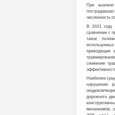
При анализе
пострадавших
численность п
В 2021 году 
сравнении с п
такое полож
используемых 
приводящие к
травмировани
снижение тра
эффективности
Наиболее суще
нарушение ра
неудовлетвори
дорожного дви
конструктивн
механизмов, 