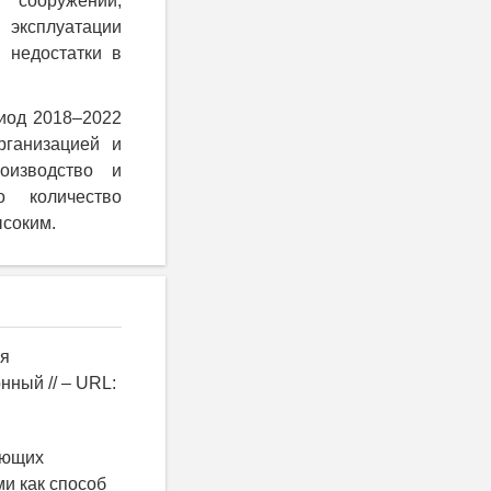
, сооружений,
 эксплуатации
и недостатки в
риод 2018–2022
рганизацией и
оизводство и
о количество
ысоким.
ня
нный // – URL:
ающих
и как способ