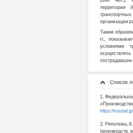
(696 чел.); 
территории (
транспортных 
организации раб
Таким образом
гг., показыв
условиями т
осуществлят
пострадавших 
Список л
1. Федеральна
«Производстве
https://rosstat.g
2. Ряполова, 
производств, 