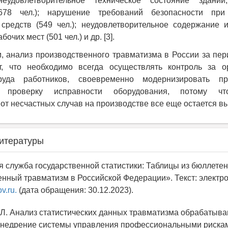
неудовлетворительное техническое состояние зданий
678 чел.); нарушение требований безопасности при
средств (549 чел.); неудовлетворительное содержание 
очих мест (501 чел.) и др. [3].
, анализ производственного травматизма в России за пе
ает, что необходимо всегда осуществлять контроль за о
руда работников, своевременно модернизировать пр
ь проверку исправности оборудования, потому чт
от несчастных случав на производстве все еще остается в
итературы
я служба государственной статистики: Таблицы из бюллете
нный травматизм в Российской Федерации». Текст: электро
ov.ru.
(дата обращения: 30.12.2023).
К.Л. Анализ статистических данных травматизма обрабатыв
внедрение системы управления профессиональными рискам