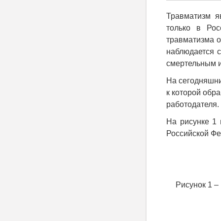
Травматизм я
только в Ро
травматизма о
наблюдается с
смертельным 
На сегодняшни
к которой обр
работодателя.
На рисунке 1
Российской Фед
Рисунок 1 –