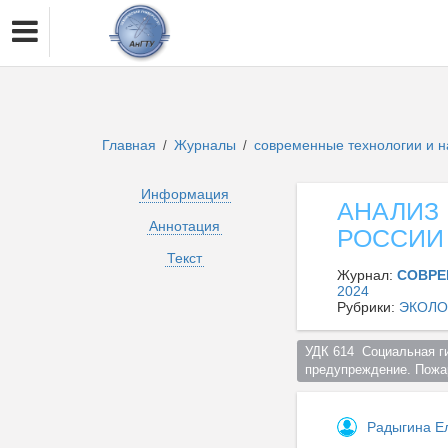
Главная
Журналы
современные технологии и н
/
/
Информация
АНАЛИЗ
Аннотация
РОССИИ
Текст
Журнал:
СОВРЕ
2024
Рубрики:
ЭКОЛО
УДК 614  Социальная г
предупреждение. Пожар
Радыгина Е