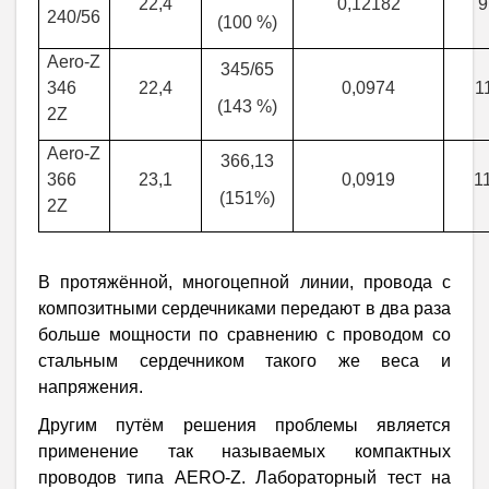
22
,4
0,12182
9
240/56
(100 %)
Aero-Z
345/65
346
22,4
0,0974
1
(143 %)
2Z
Aero-Z
366,13
366
23,1
0,0919
1
(151%)
2Z
В протяжённой, многоцепной линии, провода с
композитными сердечниками передают в два раза
больше мощности по сравнению с проводом со
стальным сердечником такого же веса и
напряжения.
Другим путём решения проблемы является
применение так называемых компактных
проводов типа АERO-Z. Лабораторный тест на