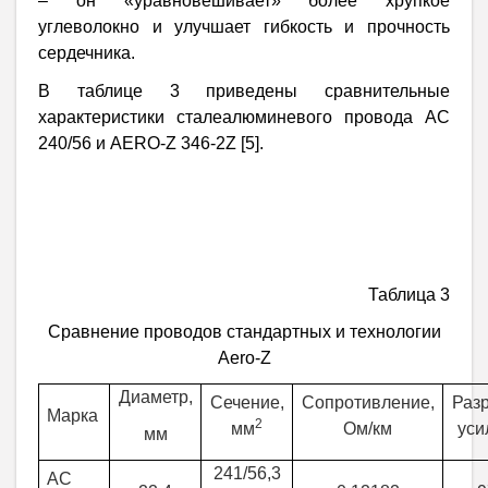
– он «уравновешивает» более хрупкое
углеволокно и улучшает гибкость и прочность
сердечника.
В таблице 3 приведены сравнительные
характеристики сталеалюминевого провода АС
240/56 и AERO-Z 346-2Z [5].
Таблица 3
Сравнение проводов стандартных и технологии
Aero
-
Z
Диаметр,
Сечение,
Сопротивление,
Раз
Марка
2
мм
Ом/км
уси
мм
241/56,3
АС