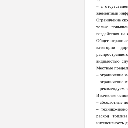
– с отсутствие
элементами инфр
Ограничение ско
только повышен
воздействия на
Общее ограничен
категории дор
распространяетс
видимостью, спу
Местные предел
– ограничение м
– ограничение м
– рекомендуемая 
В качестве осно
– абсолютные по
– технико-экон
расход топлива
интенсивность д