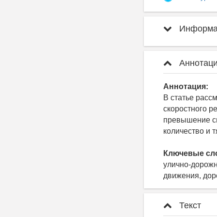
Информац
Аннотаци
Аннотация:
В статье расс
скоростного р
превышение ск
количество и 
Ключевые сл
улично-дорожн
движения, дор
Текст