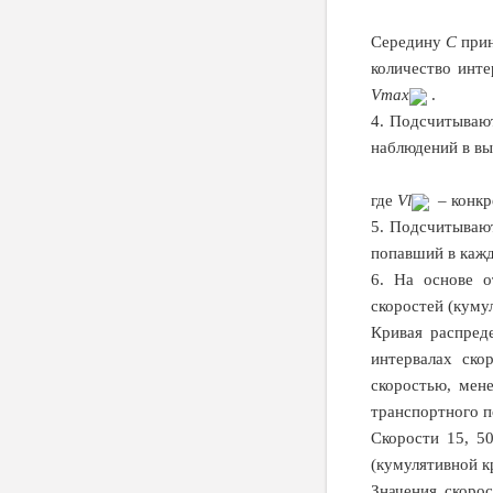
Середину
С
прин
количество инте
V
max
.
4. Подсчитываю
наблюдений в вы
где
V
l
– конкр
5. Подсчитываю
попавший в кажд
6. На основе о
скоростей (кумул
Кривая распреде
интервалах ско
скоростью, мене
транспортного п
Скорости 15, 5
(кумулятивной к
Значения скоро