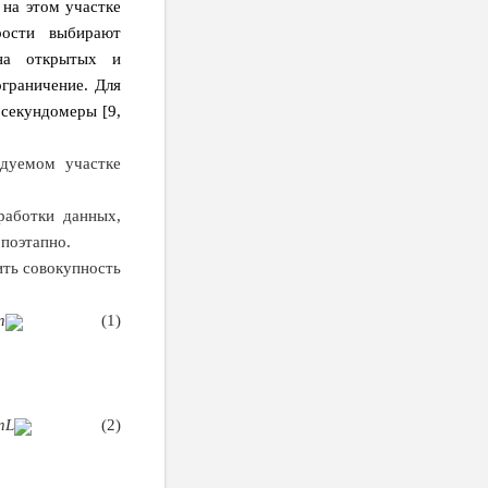
 на этом участке
рости выбирают
 на открытых и
ограничение. Для
 секундомеры [9,
едуемом участке
работки данных,
поэтапно.
ить совокупность
n
(1)
n
L
(2)