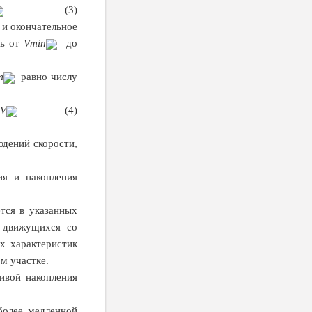
(3)
 и окончательное
ть от
V
min
до
m
равно числу
V
(4)
юдений скорости,
ия и накопления
ется в указанных
, движущихся со
ых характеристик
м участке.
ивой накопления
более медленной