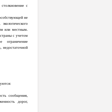
 столкновение с
пособствующей не
 экологического
им или местным.
 страны с учетом
ое ограничение
а, недостаточной
зуются:
ость сообщения,
женность дорог,