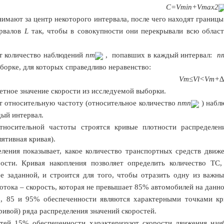
C
=
V
min
+
V
max
2
имают за центр некоторого интервала, после чего находят границы
рвалов
L
так, чтобы в совокупности они перекрывали всю облас
т количество наблюдений
n
m
, попавших в каждый интервал:
n
борке, для которых справедливо неравенство:
V
m
≤
V
l
<
V
m
+∆
етное значение скорости из исследуемой выборки.
т относительную частоту (относительное количество
n
m
n
) набл
ый интервал.
тносительной частоты строятся кривые плотности распределен
ятивная кривая).
ления показывает, какое количество транспортных средств движ
рости. Кривая накопления позволяет определить количество ТС
е заданной, и строится для того, чтобы отразить одну из важн
отока – скорость, которая не превышает 85% автомобилей на данно
0, 85 и 95% обеспеченности являются характерными точками кр
ривой) ряда распределения значений скоростей.
стей 15% обеспеченности
характеризуют скорости движения наи