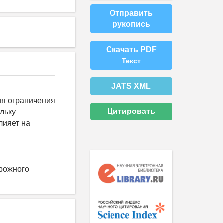
Отправить
рукопись
Скачать PDF
Текст
JATS XML
ия ограничения
Цитировать
льку
лияет на
орожного