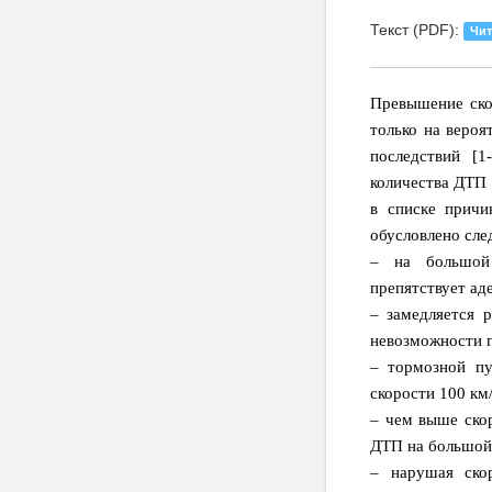
Текст (PDF):
Чит
Превышение ско
только на вероя
последствий [1
количества ДТП 
в списке причи
обусловлено сл
– на большой 
препятствует ад
– замедляется р
невозможности п
– тормозной пу
скорости 100 км/
– чем выше скор
ДТП на большой 
– нарушая ско