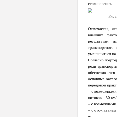
столкновения.
Рису
Отмечается, чт
внешних факто
результатам и
транспортного 
уменьшиться на 
Согласно подход
роли транспортн
обеспечивается
основные катег
передовой практ
– с возможными
потоков – 30 км/
– с возможными 
– с отсутствие
ч;