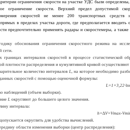
критерии ограничения скорости на участке УДС были определены,
ное ограничение скорости. Верхний предел допустимой ско
змерения скоростей не менее 200 транспортных средств
прямых в пределах участка дороги, где предполагается вводить 
сти предпочтительно применять радары и скоростемеры, а также
одику обоснования ограничения скоростного режима на иссл
 сети.
х границах интервалов скоростей в процессе статистической об
ой плотности распределения и кумулятивной кривой осуществляют 
варительное количество интервалов
L
, на которое необходимо разб
 данных скоростей с помощью оценочной формулы:
L
=1+3,22∙
ln
во наблюдений (объем выборки).
ение
L
округляют до большего целого значения.
лину интервала:
h
=∆
V
=
V
max
-
V
mi
допускается округлить для удобства вычислений.
ередину области изменения выборки (центр распределения):