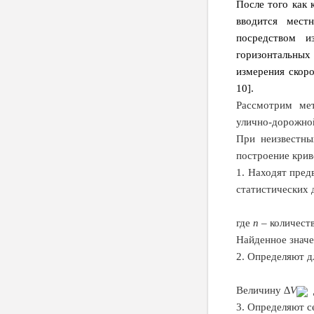
После того как 
вводится мест
посредством и
горизонтальных 
измерения скоро
10].
Рассмотрим мет
улично-дорожной
При неизвестны
построение крив
1. Находят пред
статистических
где
n
– количест
Найденное знач
2. Определяют д
Величину
∆
V
3. Определяют с