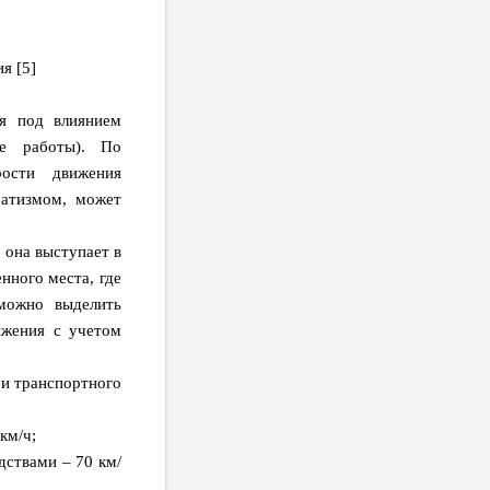
я [5]
ся под влиянием
ые работы). По
рости движения
матизмом, может
 она выступает в
нного места, где
можно выделить
ижения
с учетом
и транспортного
км/ч;
ствами – 70 км/