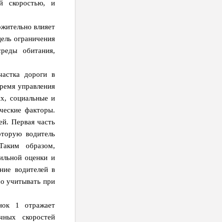
й скоростью, и
ожительно влияет
цель ограничения
реды обитания,
частка дороги в
время управления
х, социальные и
ческие факторы.
ей. Первая часть
оторую водитель
Таким образом,
ильной оценки и
ние водителей в
о учитывать при
нок 1 отражает
чных скоростей