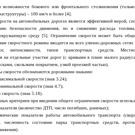
м возможности бокового или фронтального столкновения (только
аструктуры) – 100 км/ч и более [4].
рости на автомобильных дорогах является эффективной мерой, с
ию безопасности движения, но и снижению расхода топлива,
 окружающую среду [5]. Ограничение скорости может быть общ
ие скоростного режима вводится на всех улично-дорожных сетях
ог, интенсивности, типов транспортных средств. Местн
я на отдельные участки дорог (с кривыми в плане малого радиус
сками, скользким покрытием, узкой проезжей частью).
ы скорости обозначаются дорожными знаками:
аксимальной скорости (знак 3.24);
инимальной скорости (знак 4.7);
скорость (знак 5.18).
вных критериев при введении общего ограничения скорости исполь
казатели (количество ДТП, число погибших, раненых);
омические показатели работы автомобильного транспорта (скор
, численность состояние парка транспортных средств, протя
вижения).