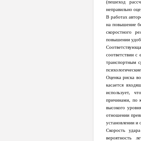
(пешеход расс
неправильно оце
В работах автор
на повышение бе
скоростного р
повышении удоб
Соответствующа
соответствии с 
транспортным с
психологически
Оценка риска во
касается входя
использует, ч
причинами, по 
высокого уровн
отношении прев
установлении и 
Скорость удар
вероятность л