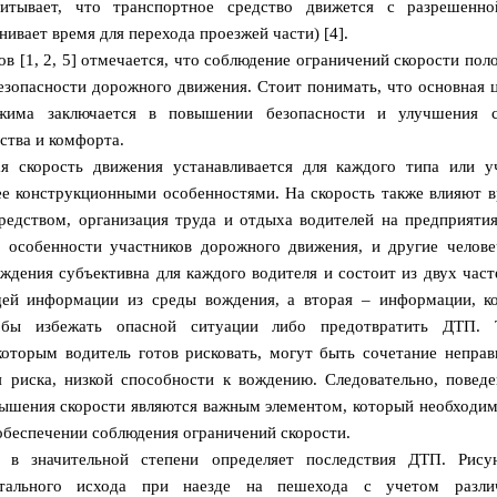
читывает, что транспортное средство движется с разрешенно
нивает время для перехода проезжей части) [4].
ов [1, 2, 5] отмечается, что соблюдение ограничений скорости пол
зопасности дорожного движения. Стоит понимать, что основная 
ежима заключается в повышении безопасности и улучшения с
ства и комфорта.
я скорость движения устанавливается для каждого типа или у
ее конструкционными особенностями. На скорость также влияют 
редством, организация труда и отдыха водителей на предприятия
е особенности участников дорожного движения, и другие челове
ждения субъективна для каждого водителя и состоит из двух част
щей информации из среды вождения, а вторая – информации, к
тобы избежать опасной ситуации либо предотвратить ДТП. 
которым водитель готов рисковать, могут быть сочетание неправ
я риска, низкой способности к вождению. Следовательно, поведе
ышения скорости являются важным элементом, который необходим
обеспечении соблюдения ограничений скорости.
а в значительной степени определяет последствия ДТП. Рису
етального исхода при наезде на пешехода с учетом разли