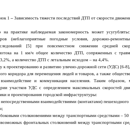
нок 1
–
Зависимость тяжести последствий ДТП от скорости движени
о на практике наблюдаемая закономерность может усугублять
ров (неблагоприятные погодные условия, дорожно-ремонтн
сследований [5] при повсеместном снижении средней ско
потока на 1 км/ч общее количество ДТП, сопряженных с трав
3,2%, а количество ДТП с летальным исходом – на 4,4%.
у к проектированию и развитию улично-дорожной сети (УДС) [6-8],
ого коридора для перемещения людей и товаров, а также обществе
 взаимодействие и коммуникация населения.
Таким образом, 
ории участков УДС с определением максимальных скоростей дв
ики и проектирования городской инфраструктуры:
 непосредственными взаимодействиями (контактами) пешеходного 
ч;
боковыми столкновениями между транспортными средствами – 50 
м возможных фронтальных столкновений между транспортными сред