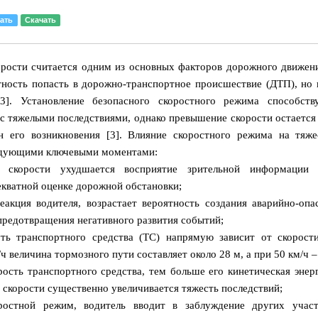
ать
Скачать
рости считается одним из основных факторов дорожного движен
тность попасть в дорожно-транспортное происшествие (ДТП), но 
-3]. Установление безопасного скоростного режима способст
с тяжелыми последствиями, однако превышение скорости остается
н его возникновения [3]. Влияние скоростного режима на тяже
едующими ключевыми моментами:
скорости ухудшается восприятие зрительной информации 
екватной оценке дорожной обстановки;
еакция водителя, возрастает вероятность создания аварийно-оп
редотвращения негативного развития событий;
ть транспортного средства (ТС) напрямую зависит от скорост
ч величина тормозного пути составляет около 28 м, а при 50 км/ч –
ость транспортного средства, тем больше его кинетическая энер
скорости существенно увеличивается тяжесть последствий;
ростной режим, водитель вводит в заблуждение других участ