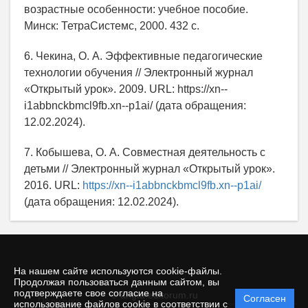
возрастные особенности: учебное пособие.
Минск: ТетраСистемс, 2000. 432 с.
6. Чекина, О. А. Эффективные педагогические
технологии обучения // Электронный журнал
«Открытый урок». 2009. URL: https://xn--
i1abbnckbmcl9fb.xn--p1ai/ (дата обращения:
12.02.2024).
7. Кобышева, О. А. Совместная деятельность с
детьми // Электронный журнал «Открытый урок».
2016. URL:
https://xn--i1abbnckbmcl9fb.xn--p1ai/
(дата обращения: 12.02.2024).
На нашем сайте используются cookie-файлы.
Продолжая пользоваться данным сайтом, вы
подтверждаете свое согласие на
© angtu.editorum.ru
Согласен
Политика
использование файлов cookie в соответствии с