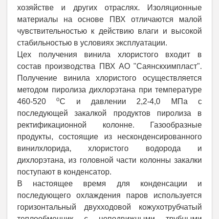
хозяйстве и других отраслях. Изоляционные
материалы на основе ПВХ отличаются малой
чувствительностью к действию влаги и высокой
стабильностью в условиях эксплуатации.
Цех получения винила хлористого входит в
состав производства ПВХ АО "Саянскхимпласт".
Получение винила хлористого осуществляется
методом пиролиза дихлорэтана при температуре
о
460-520
С и давлении 2,2-4,0 МПа с
последующей закалкой продуктов пиролиза в
ректификационной колонне. Газообразные
продукты, состоящие из несконденсированного
винилхлорида, хлористого водорода и
дихлорэтана, из головной части колонны закалки
поступают в конденсатор.
В настоящее время для конденсации и
последующего охлаждения паров используется
горизонтальный двухходовой кожухотрубчатый
теплообменник с неподвижными трубными