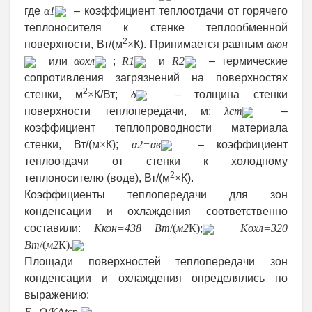
где
α
1
– коэффициент теплоотдачи от горячего
теплоносителя к стенке теплообменной
2
поверхности, Вт/(м
×
К). Принимается равным
α
кон
или
α
охл
;
R
1
и
R
2
– термические
сопротивления загрязнений на поверхностях
2
стенки, м
×
К/Вт;
δ
– толщина стенки
поверхности теплопередачи, м;
λ
ст
–
коэффициент теплопроводности материала
стенки, Вт/(м
×
К);
α
2
=
α
в
– коэффициент
теплоотдачи от стенки к холодному
2
теплоносителю (воде), Вт/(м
×
К).
Коэффициенты теплопередачи для зон
конденсации и охлаждения соответственно
составили:
K
кон
=438 Вт
/(
м
2
К);
K
охл
=320
Вт
/(
м
2
К).
Площади поверхностей теплопередачи зон
конденсации и охлаждения определялись по
выражению:
F
=
Q
/
K
∆
t
ср
,