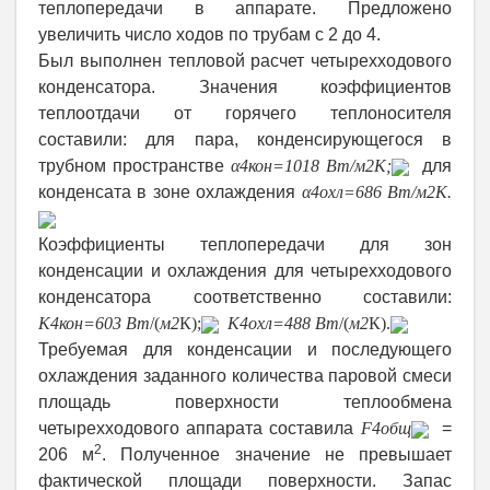
теплопередачи в аппарате. Предложено
увеличить число ходов по трубам с 2 до 4.
Был выполнен тепловой расчет четырехходового
конденсатора. Значения коэффициентов
теплоотдачи от горячего теплоносителя
составили: для пара, конденсирующегося в
трубном пространстве
α
4кон
=1018 Вт/
м
2
К
;
для
конденсата в зоне охлаждения
α
4охл
=686 Вт/
м
2
К
.
Коэффициенты теплопередачи для зон
конденсации и охлаждения для четырехходового
конденсатора соответственно составили:
K
4кон
=603 Вт
/(
м
2
К);
K
4охл
=488 Вт
/(
м
2
К).
Требуемая для конденсации и последующего
охлаждения заданного количества паровой смеси
площадь поверхности теплообмена
четырехходового аппарата составила
F
4общ
=
2
206 м
. Полученное значение не превышает
фактической площади поверхности. Запас