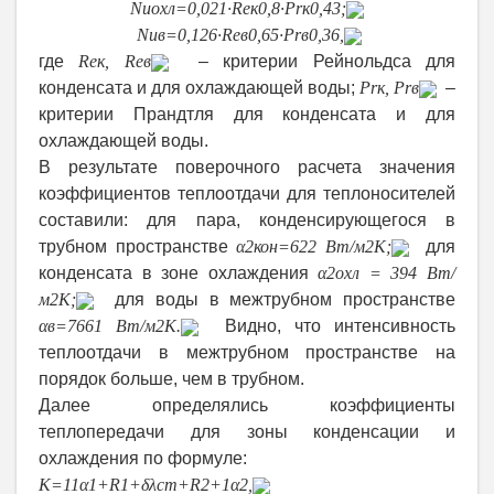
Nu
охл
=0,021∙
Re
к
0,8
∙
Pr
к
0,43
;
Nu
в
=0,126∙
Re
в
0,65
∙
Pr
в
0,36
,
где
Re
к
,
Re
в
– критерии Рейнольдса для
конденсата и для охлаждающей воды;
Pr
к
,
Pr
в
–
критерии Прандтля для конденсата и для
охлаждающей воды.
В результате поверочного расчета значения
коэффициентов теплоотдачи для теплоносителей
составили: для пара, конденсирующегося в
трубном пространстве
α
2кон
=622 Вт/
м
2
К
;
для
конденсата в зоне охлаждения
α
2охл
= 394 Вт/
м
2
К
;
для воды в межтрубном пространстве
α
в
=7661 Вт/
м
2
К
.
Видно, что интенсивность
теплоотдачи в межтрубном пространстве на
порядок больше, чем в трубном.
Далее определялись коэффициенты
теплопередачи для зоны конденсации и
охлаждения по формуле:
K
=
1
1
α
1
+
R
1
+
δ
λ
ст
+
R
2
+
1
α
2
,