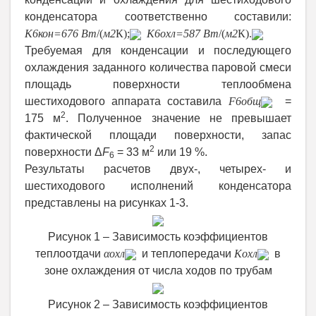
конденсатора соответственно составили:
K
6кон
=676 Вт
/(
м
2
К);
K
6охл
=587 Вт
/(
м
2
К).
Требуемая для конденсации и последующего
охлаждения заданного количества паровой смеси
площадь поверхности теплообмена
шестиходового аппарата составила
F
6общ
=
2
175 м
. Полученное значение не превышает
фактической площади поверхности, запас
2
поверхности Δ
F
= 33 м
или 19 %.
6
Результаты расчетов двух-, четырех- и
шестиходового исполнений конденсатора
представлены на рисунках 1-3.
Рисунок 1 – Зависимость коэффициентов
теплоотдачи
α
охл
и теплопередачи
K
охл
в
зоне охлаждения от числа ходов по трубам
Рисунок 2 – Зависимость коэффициентов