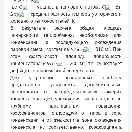
где
Q
– мощность теплового потока
Q
, Вт;
∆
t
ср
– средняя разность температур горячего и
холодного теплоносителей, К.
В результате расчета общая площадь
поверхности теплообмена, необходимая для
конденсации и последующего охлаждения
2
паровой смеси, составила
F
2общ
= 316 м
. При
этом фактическая площадь поверхности
2
конденсатора
F
факт
= 208 м
, т.е. существует
дефицит теплообменной поверхности.
Для устранения выявленных проблем
предлагается установить дополнительные
перегородки в распределительных камерах
конденсатора для увеличения числа ходов по
трубному пространству, повышения
коэффициентов теплоотдачи от пара в зоне
конденсации и от жидкости в зоне охлаждения
конденсата и, соответственно, коэффициента