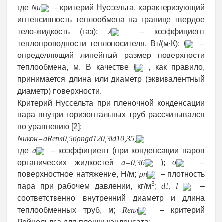
где
Nu
– критерий Нуссельта, характеризующий
интенсивность теплообмена на границе твердое
тело-жидкость (газ);
λ
– коэффициент
теплопроводности теплоносителя, Вт/(м·К);
l
–
определяющий линейный размер поверхности
теплообмена, м. В качестве
l
, как правило,
принимается длина или диаметр (эквивалентный
диаметр) поверхности.
Критерий Нуссельта при пленочной конденсации
пара внутри горизонтальных труб рассчитывался
по уравнению
[2]
:
Nu
кон
=
aRe
пл
0,5
σ
ρ
п
g
d
1
2
0,3
l
d
1
0,35
,
где
a
– коэффициент (при конденсации паров
органических жидкостей
a
=0,36
);
σ
–
поверхностное натяжение, Н/м;
ρ
п
– плотность
3
пара при рабочем давлении, кг/м
;
d
1
,
l
–
соответственно внутренний диаметр и длина
теплообменных труб, м;
Re
пл
– критерий
Рейнольдса для пленки конденсата: