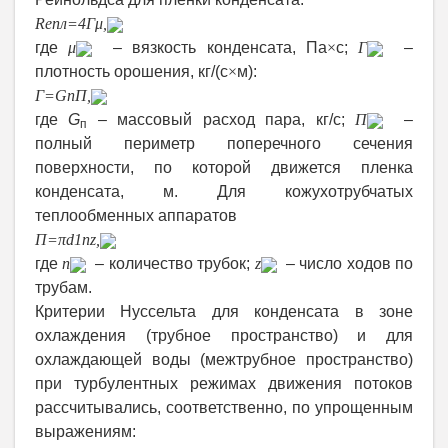
Re
пл
=
4Г
μ
,
где
μ
–
вязкость конденсата, Па
×
с;
Г
–
плотность орошения, кг/(с
×
м)
:
Г=
G
п
П
,
где
G
– массовый расход пара, кг/с;
П
–
п
полный периметр поперечного сечения
поверхности, по которой движется пленка
конденсата, м. Для кожухотрубчатых
теплообменных аппаратов
П=
π
d
1
n
z
,
где
n
– количество трубок;
z
– число ходов по
трубам.
Критерии Нуссельта для конденсата в зоне
охлаждения (трубное пространство) и для
охлаждающей воды (межтрубное пространство)
при турбулентных режимах движения потоков
рассчитывались, соответственно, по упрощенным
выражениям: