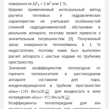
2
поверхности Δ
F
= 2 м
или 1 %.
4
Широко применяемый интегральный метод
расчета тепловых и гидравлических
характеристик не учитывает особенностей
сложной гидродинамической обстановки в
реальном аппарате, поэтому может привести к
значительным погрешностям [3]. Полученный
запас поверхности теплообмена в 1 %
недостаточен, поэтому нами был выполнен
расчет аппарата с шестью ходами по трубному
пространству.
Значения коэффициентов теплоотдачи от
горячего теплоносителя в шестиходовом
аппарате составили: для пара,
конденсирующегося в трубном пространстве
α
6кон
=1243 Вт/
м
2
К
;
для конденсата в зоне
охлаждения
α
6охл
= 972 Вт/
м
2
К
.
Коэффициенты теплопередачи для зон
конденсации и охлаждения для шестиходового