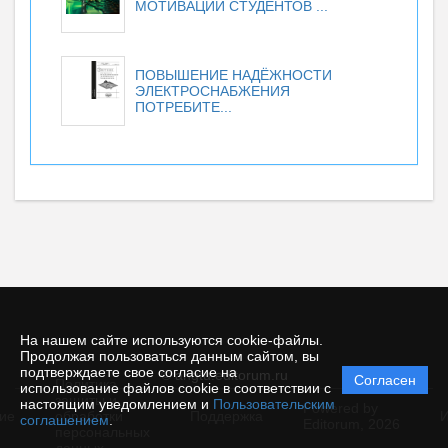
МОТИВАЦИИ СТУДЕНТОВ ...
ПОВЫШЕНИЕ НАДЁЖНОСТИ
ЭЛЕКТРОСНАБЖЕНИЯ
ПОТРЕБИТЕ...
На нашем сайте используются cookie-файлы.
Продолжая пользоваться данным сайтом, вы
подтверждаете свое согласие на
© angtu.editorum.ru
Согласен
Политика
использование файлов cookie в соответствии с
защиты и
настоящим уведомлением и
Пользовательским
Powered by
ие
обработки
Поддержка
И
соглашением
.
Editorum,
2026
персональных