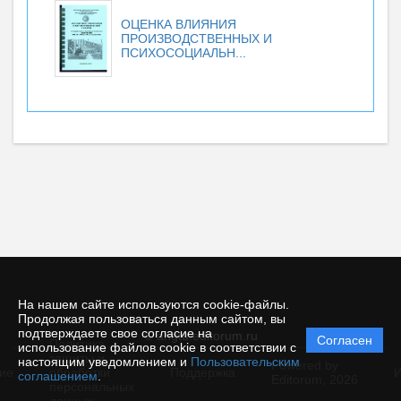
ОЦЕНКА ВЛИЯНИЯ
ПРОИЗВОДСТВЕННЫХ И
ПСИХОСОЦИАЛЬН...
На нашем сайте используются cookie-файлы.
Продолжая пользоваться данным сайтом, вы
подтверждаете свое согласие на
© angtu.editorum.ru
Согласен
Политика
использование файлов cookie в соответствии с
защиты и
настоящим уведомлением и
Пользовательским
Powered by
ие
обработки
Поддержка
И
соглашением
.
Editorum,
2026
персональных