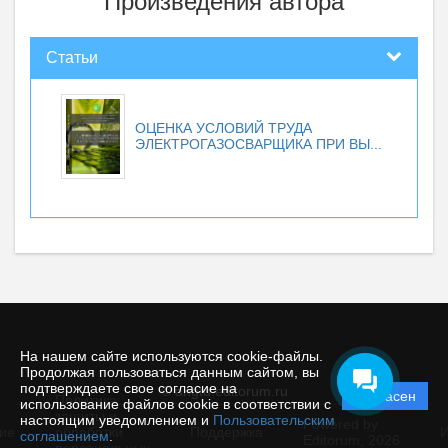
Произведения автора
Статьи
ОЦЕНКА УСЛОВИЙ ТРУДА
ЭЛЕКТРОГАЗОСВАРЩИКА ПРИ ВЫ...
На нашем сайте используются cookie-файлы.
Продолжая пользоваться данным сайтом, вы
подтверждаете свое согласие на
© angtu.editorum.ru
Согласен
Политика
использование файлов cookie в соответствии с
защиты и
настоящим уведомлением и
Пользовательским
Powered by
ие
обработки
Поддержка
И
соглашением
.
Editorum,
2026