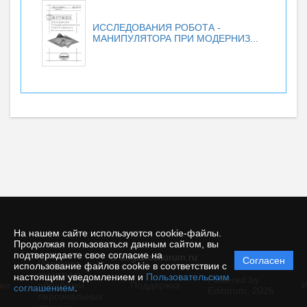
ИССЛЕДОВАНИЯ РОБОТА -
МАНИПУЛЯТОРА ПРИ МОДЕРНИЗ...
На нашем сайте используются cookie-файлы.
Продолжая пользоваться данным сайтом, вы
подтверждаете свое согласие на
© angtu.editorum.ru
Согласен
Политика
использование файлов cookie в соответствии с
защиты и
настоящим уведомлением и
Пользовательским
Powered by
ие
обработки
Поддержка
И
соглашением
.
Editorum,
2026
персональных