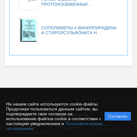
ПРОТОНООБМЕННЫХ...
СОПОЛИМЕРЫ 4-ВИНИЛПИРИДИНА
И СТИРОЛСУЛЬФОНАТА Н...
На нашем сайте используются cookie-файлы.
Продолжая пользоваться данным сайтом, вы
подтверждаете свое согласие на
© angtu.editorum.ru
Согласен
Политика
использование файлов cookie в соответствии с
защиты и
настоящим уведомлением и
Пользовательским
Powered by
ие
обработки
Поддержка
И
соглашением
.
Editorum,
2026
персональных