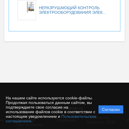
НЕРАЗРУШАЮЩИЙ КОНТРОЛЬ
ЭЛЕКТРООБОРУДОВАНИЯ ЭЛЕК...
На нашем сайте используются cookie-файлы.
Продолжая пользоваться данным сайтом, вы
подтверждаете свое согласие на
© angtu.editorum.ru
Согласен
Политика
использование файлов cookie в соответствии с
защиты и
настоящим уведомлением и
Пользовательским
Powered by
ие
обработки
Поддержка
И
соглашением
.
Editorum,
2026
персональных