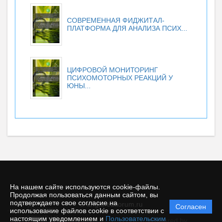
СОВРЕМЕННАЯ ФИДЖИТАЛ-
ПЛАТФОРМА ДЛЯ АНАЛИЗА ПСИХ...
ЦИФРОВОЙ МОНИТОРИНГ
ПСИХОМОТОРНЫХ РЕАКЦИЙ У
ЮНЫ...
На нашем сайте используются cookie-файлы.
Продолжая пользоваться данным сайтом, вы
подтверждаете свое согласие на
© angtu.editorum.ru
Согласен
Политика
использование файлов cookie в соответствии с
защиты и
настоящим уведомлением и
Пользовательским
Powered by