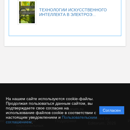
ТЕХНОЛОГИИ ИСКУССТВЕННОГО
ИНТЕЛЛЕКТА В ЭЛЕКТРОЭ...
На нашем сайте используются cookie-файлы.
Продолжая пользоваться данным сайтом, вы
подтверждаете свое согласие на
© angtu.editorum.ru
Согласен
Политика
использование файлов cookie в соответствии с
защиты и
настоящим уведомлением и
Пользовательским
Powered by
ие
обработки
Поддержка
И
соглашением
.
Editorum,
2026
персональных