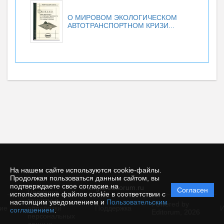
О МИРОВОМ ЭКОЛОГИЧЕСКОМ
АВТОТРАНСПОРТНОМ КРИЗИ...
На нашем сайте используются cookie-файлы.
Продолжая пользоваться данным сайтом, вы
подтверждаете свое согласие на
© angtu.editorum.ru
Согласен
Политика
использование файлов cookie в соответствии с
защиты и
настоящим уведомлением и
Пользовательским
Powered by
ие
обработки
Поддержка
И
соглашением
.
Editorum,
2026
персональных