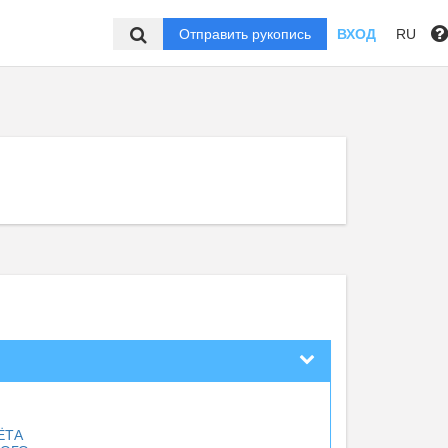
Отправить рукопись
ВХОД
RU
ЁТА