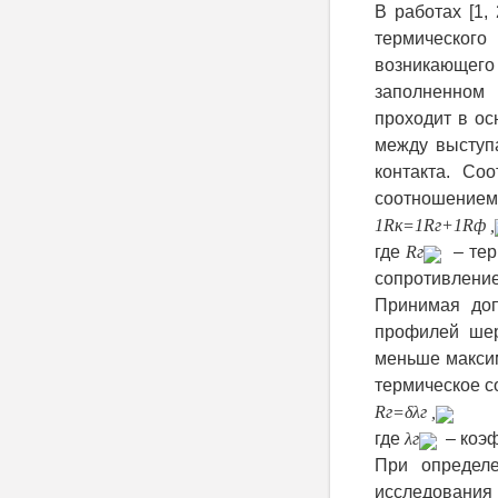
В работах [1,
термического
возникающего
заполненном
проходит в ос
между выступа
контакта. Со
соотношением
1
R
к
=
1
R
г
+
1
R
ф
,
где
R
г
– тер
сопротивление
Принимая доп
профилей ше
меньше макси
термическое со
R
г
=
δ
λ
г
,
где
λ
г
– коэф
При опреде
исследования