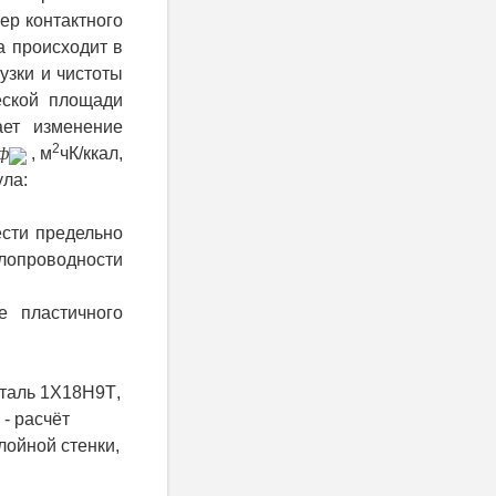
ер контактного
а происходит в
узки и чистоты
еской площади
ает изменение
2
ф
, м
чК/ккал,
ула:
ести предельно
проводности
 пластичного
сталь 1
X
18
H
9
T
,
 - расчёт
ойной стенки,