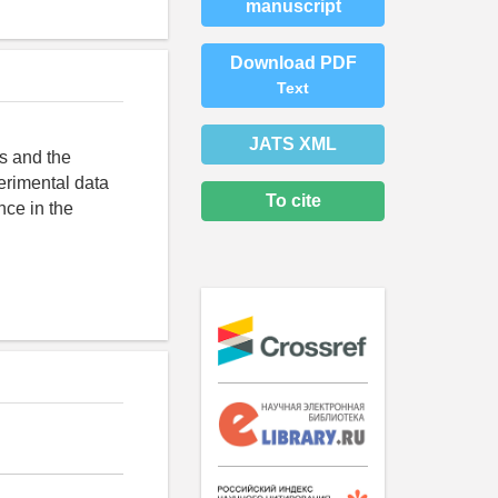
manuscript
Download PDF
Text
JATS XML
ls and the
perimental data
To cite
nce in the