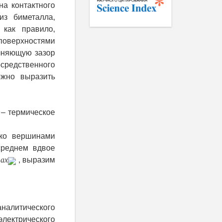
на контактного
з биметалла,
 как правило,
оверхностями
олняющую зазор
осредственного
ожно выразить
– термическое
ько вершинами
реднем вдвое
ax
, выразим
налитического
лектрического