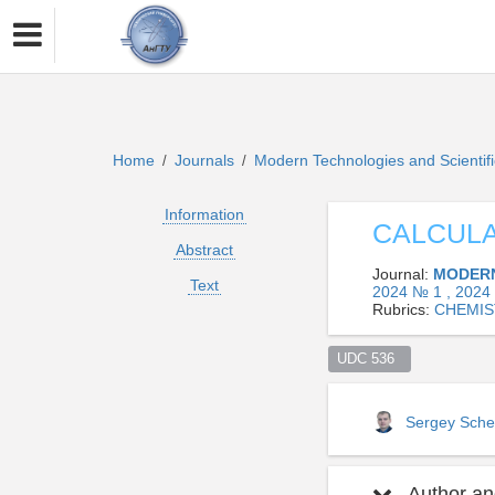
Home
Journals
Modern Technologies and Scientif
/
/
Information
CALCULA
Abstract
Journal:
MODERN
Text
2024 № 1 , 2024
Rubrics:
CHEMIS
UDC 536  
Sergey Sche
Author and