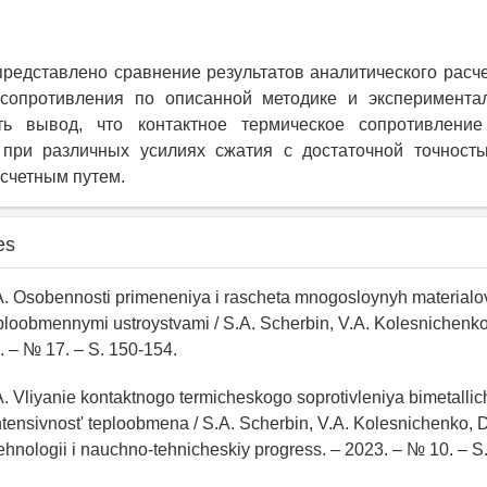
представлено сравнение результатов аналитического расче
 сопротивления по описанной методике и эксперимента
ь вывод, что контактное термическое сопротивлени
 при различных усилиях сжатия с достаточной точност
счетным путем.
es
.A. Osobennosti primeneniya i rascheta mnogosloynyh materialo
ploobmennymi ustroystvami / S.A. Scherbin, V.A. Kolesnichenko 
 – № 17. – S. 150-154.
A. Vliyanie kontaktnogo termicheskogo soprotivleniya bimetallic
tensivnost' teploobmena / S.A. Scherbin, V.A. Kolesnichenko, D.I
nologii i nauchno-tehnicheskiy progress. – 2023. – № 10. – S.