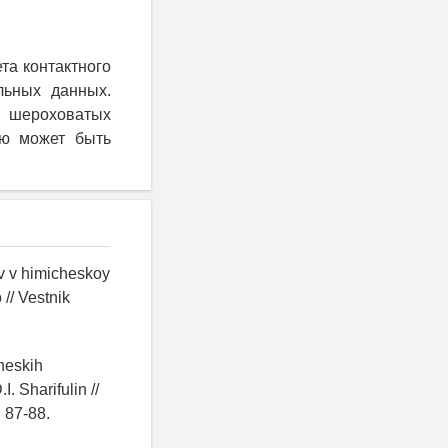
та контактного
льных данных.
е шероховатых
ью может быть
v v himicheskoy
// Vestnik
heskih
. Sharifulin //
 87-88.