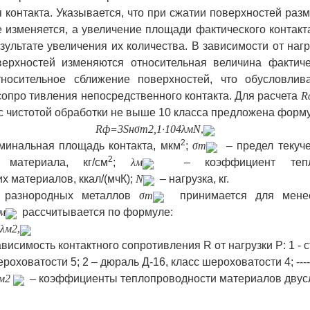
 контакта. Указывается, что при сжатии поверхностей разм
е изменяется, а увеличение площади фактического контакт
зультате увеличения их количества. В зависимости от нагр
верхностей изменяются относительная величина фактич
тносительное сближение поверхностей, что обусловлив
сопро
тивления непосредственного контакта. Для расчета
R
с чистотой обработки не выше 10 класса предложена форм
R
ф
=3
S
н
σ
т
2,1∙
10
4
λ
м
N
,
2
минальная площадь контакта, мкм
;
σ
т
– предел текуч
2
 материала, кг/см
;
λ
м
– коэффициент тепло
х материалов, ккал/(мчК);
N
– нагрузка, кг.
е разнородных металлов
σ
т
принимается для менее
м
рассчитывается по формуле:
λ
м2
,
ависимость контактного сопротивления
R
от нагрузки
P
: 1 - 
роховатости 5; 2 – дюраль Д-16, класс шероховатости 4; ----
м2
– коэффициенты теплопроводности материалов двусл