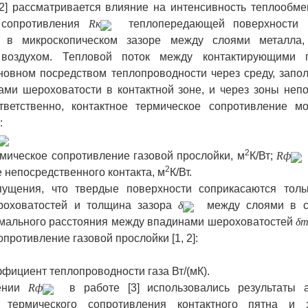
 2] рассматривается влияние на интенсивность теплообме
 сопротивления
R
к
теплопередающей поверхности и
 в микроскопическом зазоре между слоями металла,
 воздухом. Тепловой поток между контактирующими п
новном посредством теплопроводности через среду, зап
ми шероховатости в контактной зоне, и через зоны неп
ответственно, контактное термическое сопротивление м
:
2
мическое сопротивление газовой прослойки, м
К/Вт;
R
ф
2
 непосредственного контакта, м
К/Вт.
ущения, что твердые поверхности соприкасаются тол
роховатостей и толщина зазора
δ
между слоями в с
мального расстояния между впадинами шероховатостей
δ
m
противление газовой прослойки [1, 2]:
фициент теплопроводности газа Вт/(мК).
лении
R
ф
в работе [3] использовались результаты а
 термического сопротивления контактного пятна и э