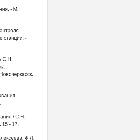
я. - М.:
контроля
 станции. -
 С.Н.
ка
 Новочеркасск.
ования:
.
ания / С.Н.
15 - 17.
лексеева, Ф.Л.