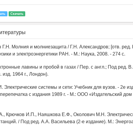
ать
Скачать
итературы
 Г.Н. Молния и молниезащита / Г.Н. Александров; [отв. ред. 
зики и электроэнергетики РАН. - М.: Наука, 2008. - 274 с.
ектронные лавины и пробой в газах / Пер. с англ.; Под ред. В
. изд. 1964 г., Лондон).
И. Электрические системы и сети: Учебник для вузов. - 2е изд
перепечатка с издания 1989 г. - М.: ООО «Издательский дом
А., Крючков И.П., Наяшкова Е.Ф., Околович М.Н. Электричес
танций. / Под ред. А.А. Васильева (2-е издание). М.: Энерго