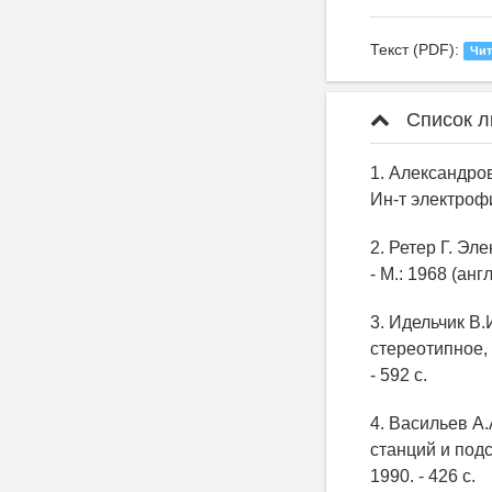
Текст (PDF):
Чит
Список л
1. Александров
Ин-т электрофи
2. Ретер Г. Эл
- М.: 1968 (англ
3. Идельчик В.
стереотипное, 
- 592 с.
4. Васильев А.
станций и подс
1990. - 426 с.