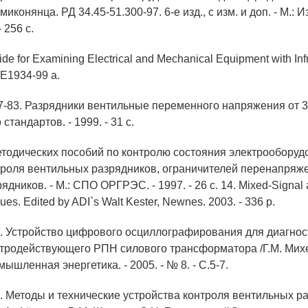
миконянца. РД 34.45-51.300-97. 6-е изд., с изм. и доп. - М.: 
 256 с.
ide for Examining Electrical and Mechanical Equipment with Inf
E1934-99 a.
7-83. Разрядники вентильные переменного напряжения от 3,8
стандартов. - 1999. - 31 с.
етодических пособий по контролю состояния электрооборуд
троля вентильных разрядников, ограничителей перенапряж
ядников. - М.: СПО ОРГРЭС. - 1997. - 26 с. 14. Mixed-Signa
es. Edited by ADI`s Walt Kester, Newnes. 2003. - 336 p.
М. Устройство цифрового осциллографирования для диагнос
тродействующего РПН силового трансформатора /Г.М. Михе
ышленная энергетика. - 2005. - № 8. - С.5-7.
М. Методы и технические устройства контроля вентильных ра