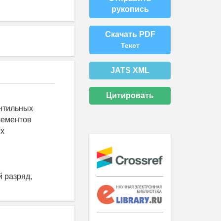
рукопись
Скачать PDF
Текст
JATS XML
Цитировать
нтильных
лементов
ых
й разряд,