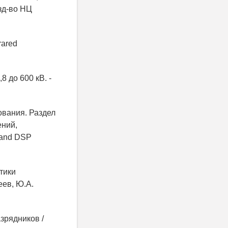
Изд-во НЦ
rared
 до 600 кВ. -
ования. Раздел
ений,
l and DSP
тики
ев, Ю.А.
зрядников /