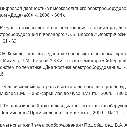
. Цифровая диагностика высоковольтного электрооборудовани
ом «Додека-XXI», 2008. - 304 с.
. Результаты многолетнего использования тепловизора для 
трооборудования в Колэнерго / А.Б. Власов // Электрические
. 61 - 63.
С.Н. Комплексное обследование силовых трансформаторов /
М. Михеев, В.М. Шевцов // XXVI сессия семинара «Кибернети
 систем по тематике «Диагностика электрооборудования». -
16.
. Тепловизионный контроль высоковольтного электрооборуд
Михеев Г.М. - Чебоксары: Изд-во Чуваш.ун-та. - 2004. - 180 с
Н. Тепловизионный контроль и диагностика электрооборудов
Шишминцев // Промышленная энергетика. - 2000. - № 11. - С. 
ормы испытаний электрооборудования / Под общ. ред. Б.А. А