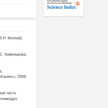
В.Н. Козлов];
.С. Комелькова.
.,
 Альянс», 2009.
кая часть
атомиздат,