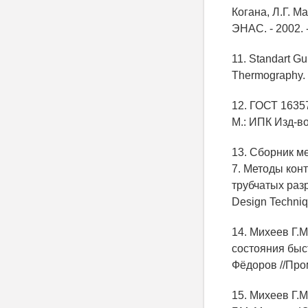
Когана, Л.Г. Ма
ЭНАС. - 2002. -
11. Standart Gu
Thermography. 
12. ГОСТ 1635
М.: ИПК Изд-во 
13. Сборник м
7. Методы кон
трубчатых разр
Design Techniqu
14. Михеев Г.
состояния быс
Фёдоров //Пром
15. Михеев Г.