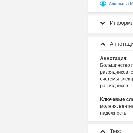
Алафьева М
Информац
Аннотаци
Аннотация:
Большинство п
разрядников, 
системы элект
разрядников.
Ключевые сл
молния, венти
надёжность
Текст