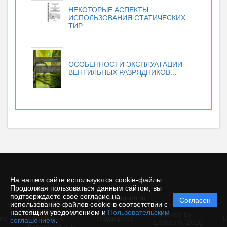
НЕКОТОРЫЕ АСПЕКТЫ
ИСПОЛЬЗОВАНИЯ СТАТИЧЕСКИХ
ТИР...
ОСОБЕННОСТИ ЭКСПЛУАТАЦИИ
ВЕНТИЛЬНЫХ РАЗРЯДНИКОВ...
На нашем сайте используются cookie-файлы.
Продолжая пользоваться данным сайтом, вы
подтверждаете свое согласие на
© angtu.editorum.ru
Согласен
Политика
использование файлов cookie в соответствии с
защиты и
настоящим уведомлением и
Пользовательским
Powered by
ие
обработки
Поддержка
И
соглашением
.
Editorum,
2026
персональных