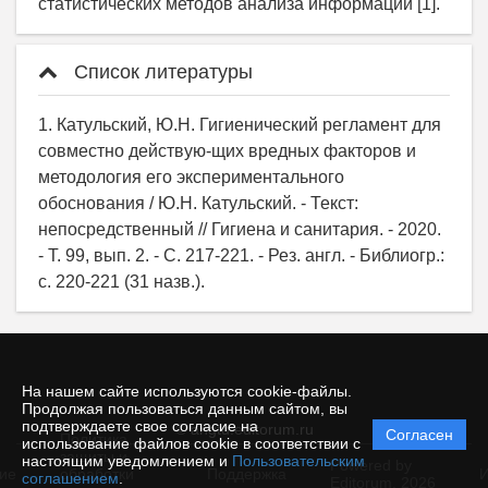
статистических методов анализа информации [1].
Список литературы
1. Катульский, Ю.Н. Гигиенический регламент для
совместно действую-щих вредных факторов и
методология его экспериментального
обоснования / Ю.Н. Катульский. - Текст:
непосредственный // Гигиена и санитария. - 2020.
- Т. 99, вып. 2. - С. 217-221. - Рез. англ. - Библиогр.:
с. 220-221 (31 назв.).
На нашем сайте используются cookie-файлы.
Продолжая пользоваться данным сайтом, вы
подтверждаете свое согласие на
© angtu.editorum.ru
Согласен
Политика
использование файлов cookie в соответствии с
защиты и
настоящим уведомлением и
Пользовательским
Powered by
ие
обработки
Поддержка
И
соглашением
.
Editorum,
2026