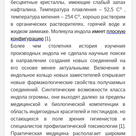
бесцветные
кристаллы
,
имеющие
слабый
запах
о
нафталина
.
Температура плавления – 52,5 С
,
о
температура кипения – 254 С
, хорошо растворим
в органических растворителях, горячей воде и
жидком аммиаке.
Молекула индола
имеет
плоскую
конфигурацию
[1]
.
Более чем столетняя история изучения
производных индола не сделала научные поиски
в направлении создания новых соединений на
его основе менее актуальными. Включение в
индольное кольцо новых заместителей открывает
новые фармакологические свойства получаемых
соединений. Синтетические возможности класса
индола огромны, они выходят далеко за пределы
медицинской и биологической компетенции в
область индигоидных красителей и пестицидов, но
остающихся в поле зрения гигиенистов и
специалистов профилактической токсикологии [1].
Практическая медицина располагает широким