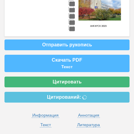
Отправить рукопись
Скачать PDF
Текст
Цитировать
Цитирований:
Информация
Аннотация
Текст
Литература