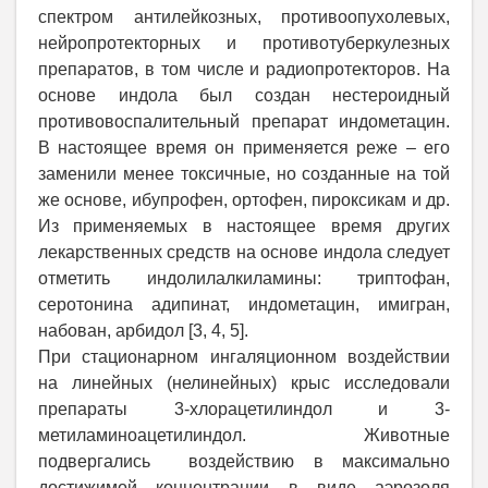
спектром антилейкозных, противоопухолевых,
нейропротекторных и противотуберкулезных
препаратов, в том числе и радиопротекторов. На
основе индола был создан нестероидный
противовоспалительный препарат индометацин.
В настоящее время он применяется реже – его
заменили менее токсичные, но созданные на той
же основе, ибупрофен, ортофен, пироксикам и др.
Из применяемых в настоящее время других
лекарственных средств на основе индола следует
отметить индолилалкиламины: триптофан,
серотонина адипинат, индометацин, имигран,
набован, арбидол [3, 4, 5].
При стационарном ингаляционном воздействии
на линейных (нелинейных) крыс исследовали
препараты 3-хлорацетилиндол и 3-
метиламиноацетилиндол. Животные
подвергались воздействию в максимально
достижимой концентрации в виде аэрозоля