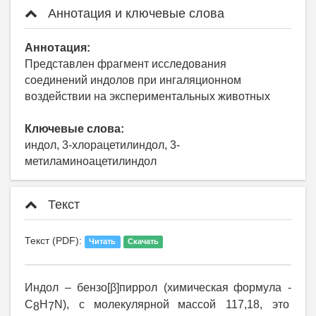
Аннотация и ключевые слова
Аннотация:
Представлен фрагмент исследования
соединений индолов при ингаляционном
воздействии на экспериментальных животных
Ключевые слова:
индол, 3-хлорацетилиндол, 3-
метиламиноацетилиндол
Текст
Текст (PDF):
Читать
Скачать
Индол
–
бензо
[
β
]
пиррол
(
химическая
формула
-
С
Н
N),
с
молекулярной
массой
117,18,
это
8
7