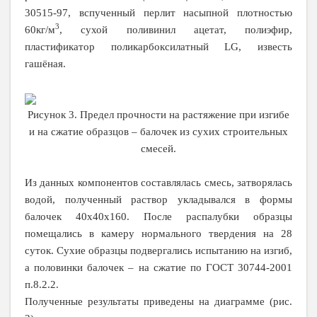
30515-97, вспученный перлит насыпной плотностью
3
60кг/м
, сухой поливинил ацетат, полиэфир,
пластификатор поликарбоксилатный
LG
, известь
гашёная.
Рисунок
3. Предел прочности на растяжение при изгибе
и на сжатие образцов – балочек из сухих строительных
смесей.
Из данных компонентов составлялась смесь, затворялась
водой, полученный раствор укладывался в формы
балочек 40х40х160. После распалубки образцы
помещались в камеру нормального твердения на 28
суток. Сухие образцы подвергались испытанию на изгиб,
а половинки балочек – на сжатие по ГОСТ 30744-2001
п.8.2.2.
Полученные результаты приведены на диаграмме (рис.