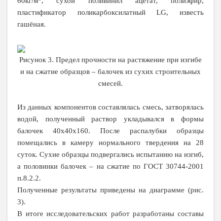
60кг/м
, сухой поливинил ацетат, полиэфир,
пластификатор поликарбоксилатный
LG
, известь
гашёная.
Рисунок
3. Предел прочности на растяжение при изгибе
и на сжатие образцов – балочек из сухих строительных
смесей.
Из данных компонентов составлялась смесь, затворялась
водой, полученный раствор укладывался в формы
балочек 40х40х160. После распалубки образцы
помещались в камеру нормального твердения на 28
суток. Сухие образцы подвергались испытанию на изгиб,
а половинки балочек – на сжатие по ГОСТ 30744-2001
п.8.2.2.
Полученные результаты приведены на диаграмме (рис.
3).
В итоге исследовательских работ разработаны составы