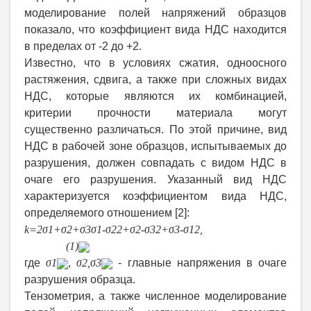
моделирование полей напряжений образцов
показало, что коэффициент вида НДС находится
в пределах от -2 до +2.
Известно, что в условиях сжатия, одноосного
растяжения, сдвига, а также при сложных видах
НДС, которые являются их комбинацией,
критерии прочности материала могут
существенно различаться. По этой причине, вид
НДС в рабочей зоне образцов, испытываемых до
разрушения, должен совпадать с видом НДС в
очаге его разрушения. Указанный вид НДС
характеризуется коэффициентом вида НДС,
определяемого отношением [2]:
k
=
2
σ
1
+
σ
2
+
σ
3
σ
1
-
σ
2
2
+
σ
2
-
σ
3
2
+
σ
3
-
σ
1
2
,
(1)
где
σ
1
,
σ
2
,
σ
3
- главные напряжения в очаге
разрушения образца.
Тензометрия, а также численное моделирование