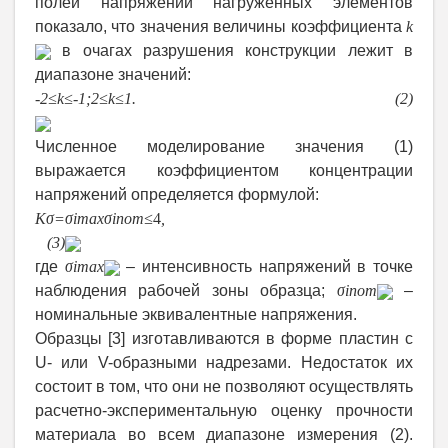
полей напряжений нагруженных элементов
показало, что значения величины коэффициента
k
в очагах разрушения конструкции лежит в
диапазоне значений:
-
2≤
k
≤-1;2≤
k
≤1. (2)
Численное моделирование значения (1)
выражается коэффициентом концентрации
напряжений определяется формулой:
K
σ
=
σ
i
max
σ
i
nom
≤
4
,
(3)
где
σ
i
max
– интенсивность напряжений в точке
наблюдения рабочей зоны образца;
σ
i
nom
–
номинальные эквивалентные напряжения.
Образцы [3] изготавливаются в форме пластин с
U- или V-образными надрезами. Недостаток их
состоит в том, что они не позволяют осуществлять
расчетно-экспериментальную оценку прочности
материала во всем диапазоне измерения (2).