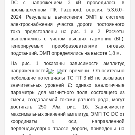
DC
с напряжением 3 кВ проводилось в
промышленном ПК Fazonord, версия. 5.3.6.0–
2024. Результаты вычисления ЭМП в системе
электроснабжения участка дороги постоянного
тока представлены на рис. 1 и 2. Расчеты
выполнялись с учетом высших гармоник (ВГ),
генерируемых преобразователями тяговых
подстанций. ЭМП определялись на высоте 1,8 м.
На рис. 1 показаны зависимости амплитуд
напряженностей
от времени. Относительно
;
небольшие потенциалы ТС ПТ 3 кВ не вызывает
значительных уровней
E
; однако аналогичные
параметры для магнитного поля, состоящего из
смеси, создаваемой токами разного рода, могут
достигать 250 А/м, рис. 1б. Зависимости
максимальных значений амплитуд, ЭМП ТС
DC
от
координаты
х
оси, направленной
перпендикулярно трассе дороги, приведены на