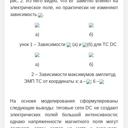
рис. 2. Из него видно, что ВГ заметно влияют на
электрическое поле, но практически не изменяют
зависимость
.
а)
б)
Рис
унок 1 – Зависимости
(а) и
(б) для ТС
DC
а)
б)
Рисунок
2 – Зависимости максимумов амплитуд
ЭМП ТС от координаты х:
а –
; б –
На основе моделирования сформулированы
следующие выводы: тяговые сети
DC
не создают
электрических полей большой интенсивности;
однако напряженности магнитного поля могут