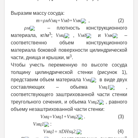
Выразим массу сосуда:
m
=
ρ
м
V
мц
+
V
мд
+
V
мк
,
(2)
где
ρ
м
– плотность конструкционного
3
материала, кг/м
;
V
мц
,
V
мд
и
V
мк
–
соответственно объем конструкционного
материала боковой поверхности цилиндрической
3
части, днища и крышки, м
.
Чтобы учесть переменную по высоте сосуда
толщину цилиндрической стенки (рисунок 1),
представим объем материала
V
мц
в виде двух
составляющих – объема
V
мц1
,
соответствующего заштрихованной части стенки
треугольного сечения, и объема
V
мц2
, равного
объему незаштрихованной части стенки:
V
мц
=
V
мц1
+
V
мц2
.
(3)
Выразим
V
мц1
:
V
мц1
=
π
DH
s
ц
2
,
(4)