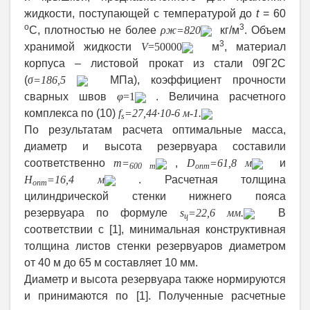
жидкости, поступающей с температурой до
t
= 60
о
3
С, плотностью не более
ρ
ж
=820
кг/м
. Объем
3
хранимой жидкости
V
=50000
м
, материал
корпуса – листовой прокат из стали 09Г2С
(
σ
=186,5
МПа), коэффициент прочности
сварных швов
φ
=1
. Величина расчетного
комплекса по (10)
f
=27,44∙
10
-6
м
-1
.
s
По результатам расчета оптимальные масса,
диаметр и высота резервуара составили
соответственно
m
=
,
D
=61,8 м
и
600 т
опт
H
=16,4 м
. Расчетная толщина
опт
цилиндрической стенки нижнего пояса
резервуара по формуле
s
=22,6 мм.
В
ц
соответствии с [1], минимальная конструктивная
толщина листов стенки резервуаров диаметром
от 40 м до 65 м составляет 10 мм.
Диаметр и высота резервуара также нормируются
и принимаются по [1]. Полученные расчетные