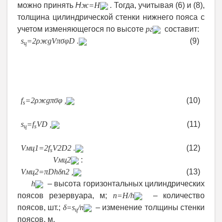
можно принять
Н
ж
=
H
.
Тогда, учитывая (6) и (8),
толщина цилиндрической стенки нижнего пояса с
учетом изменяющегося по высоте
p
г
составит:
s
=
2
ρ
ж
gV
π
σ
φD
.
(9)
ц
Для упрощения выражения (9) используем
расчетный комплекс, учитывающий плотность
жидкости и прочность конструкционного
материала:
f
=
2
ρ
ж
g
π
σ
φ
,
(10)
s
тогда
s
=
f
V
D
,
(11)
ц
s
и
V
мц1
=
2
f
V
2
D
2
.
(12)
s
Выразим
V
мц2
:
V
мц2
=
π
D
h
δn
2
,
(13)
где
h
– высота горизонтальных цилиндрических
поясов резервуара, м;
n
=
H
/h
– количество
поясов, шт.;
δ
=
s
/
n
– изменение толщины стенки
ц
поясов, м.