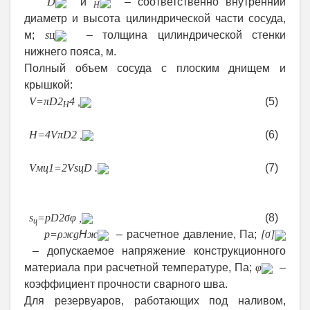
где
D
и
– соответственно внутренний
H
диаметр и высота цилиндрической части сосуда,
м;
s
ц
– толщина цилиндрической стенки
нижнего пояса, м.
Полный объем сосуда с плоским днищем и
крышкой:
V
=
π
D
2
4
,
(5)
H
тогда высота цилиндрической части резервуара:
H
=
4
V
π
D
2
,
(6)
и
V
мц1
=
2
V
s
ц
D
.
(7)
Расчетная толщина цилиндрической стенки
нижнего пояса по упрощенному выражению:
s
=
pD
2
σ
φ
,
(8)
ц
где
p
=
ρ
ж
g
Н
ж
– расчетное давление, Па;
[
σ
]
– допускаемое напряжение конструкционного
материала при расчетной температуре, Па;
φ
–
коэффициент прочности сварного шва.
Для резервуаров, работающих под наливом,