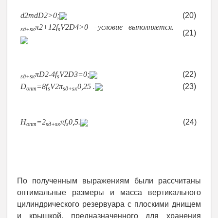
функции:
d
2
m
d
D
2
>0;
(20)
π
2
+
12
f
V
2
D
4
>0 –условие выполняется.
s
д
+
s
к
s
(21)
Приравняем первую производную к нулю и
выразим оптимальный диаметр:
πD
2
-
4
f
V
2
D
3
=0;
(22)
s
д
+
s
к
s
D
=
8
f
V
2
π
0,25
.
(23)
опт
s
s
д
+
s
к
Используя (6) и (23) выразим оптимальную высоту
цилиндрической части резервуара:
H
=
2
πf
0,5
.
(24)
опт
s
д
+
s
к
s
Анализируя полученное выражение можно
сделать вывод, что оптимальная высота
цилиндрического резервуара не зависит от его
объема.
По полученным выражениям были рассчитаны
оптимальные размеры и масса вертикального
цилиндрического резервуара с плоскими днищем
и крышкой, предназначенного для хранения