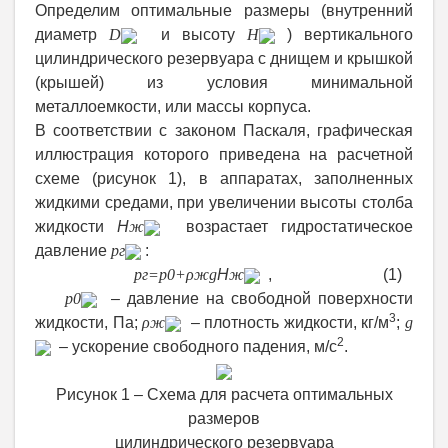
Определим оптимальные размеры (внутренний
диаметр
D
и высоту
H
) вертикального
цилиндрического резервуара с днищем и крышкой
(крышей) из условия минимальной
металлоемкости, или массы корпуса.
В соответствии с законом Паскаля, графическая
иллюстрация которого приведена на расчетной
схеме (рисунок 1), в аппаратах, заполненных
жидкими средами, при увеличении высоты столба
жидкости
Н
ж
возрастает гидростатическое
давление
p
г
:
p
г
=
p
0
+
ρ
ж
g
Н
ж
,
(1)
где
p
0
– давление на свободной поверхности
3
жидкости, Па;
ρ
ж
– плотность жидкости, кг/м
;
g
2
– ускорение свободного падения, м/
c
.
Рисунок 1 – Схема для расчета оптимальных
размеров
цилиндрического резервуара