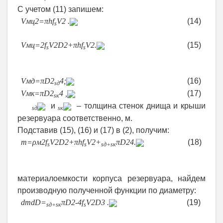
C
учетом (11) запишем:
V
мц2
=
π
h
f
V
2
.
(14)
s
Тогда по (3), (12) и (14):
V
мц
=
2
f
V
2
D
2
+
π
h
f
V
2
.
(15)
s
s
Выразим объем конструкционного материала
плоского днища и крышки:
V
мд
=
π
D
2
4
;
(16)
s
д
V
мк
=
π
D
2
4
,
(17)
s
к
где
и
– толщина стенок днища и крыши
s
д
s
к
резервуара соответственно, м.
Подставив (15), (16) и (17) в (2), получим:
m
=
ρ
м
2
f
V
2
D
2
+
π
h
f
V
2
+
π
D
2
4
.
(18)
s
s
s
д
+
s
к
Для определения оптимального диаметра,
соответствующего минимальной
материалоемкости корпуса резервуара, найдем
производную полученной функции по диаметру:
dm
dD
=
πD
2
-
4
f
V
2
D
3
.
(19)
s
д
+
s
к
s
Проверим выполнение условия минимума